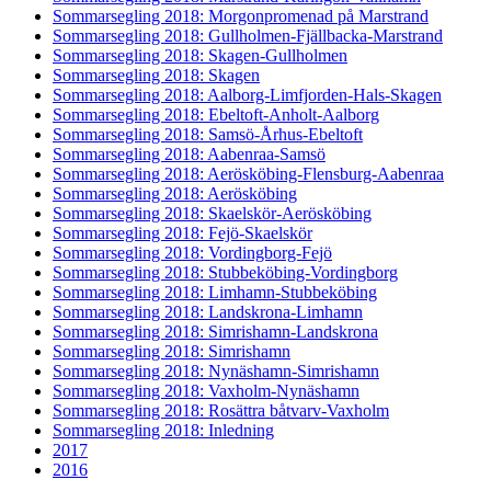
Sommarsegling 2018: Morgonpromenad på Marstrand
Sommarsegling 2018: Gullholmen-Fjällbacka-Marstrand
Sommarsegling 2018: Skagen-Gullholmen
Sommarsegling 2018: Skagen
Sommarsegling 2018: Aalborg-Limfjorden-Hals-Skagen
Sommarsegling 2018: Ebeltoft-Anholt-Aalborg
Sommarsegling 2018: Samsö-Århus-Ebeltoft
Sommarsegling 2018: Aabenraa-Samsö
Sommarsegling 2018: Aerösköbing-Flensburg-Aabenraa
Sommarsegling 2018: Aerösköbing
Sommarsegling 2018: Skaelskör-Aerösköbing
Sommarsegling 2018: Fejö-Skaelskör
Sommarsegling 2018: Vordingborg-Fejö
Sommarsegling 2018: Stubbeköbing-Vordingborg
Sommarsegling 2018: Limhamn-Stubbeköbing
Sommarsegling 2018: Landskrona-Limhamn
Sommarsegling 2018: Simrishamn-Landskrona
Sommarsegling 2018: Simrishamn
Sommarsegling 2018: Nynäshamn-Simrishamn
Sommarsegling 2018: Vaxholm-Nynäshamn
Sommarsegling 2018: Rosättra båtvarv-Vaxholm
Sommarsegling 2018: Inledning
2017
2016