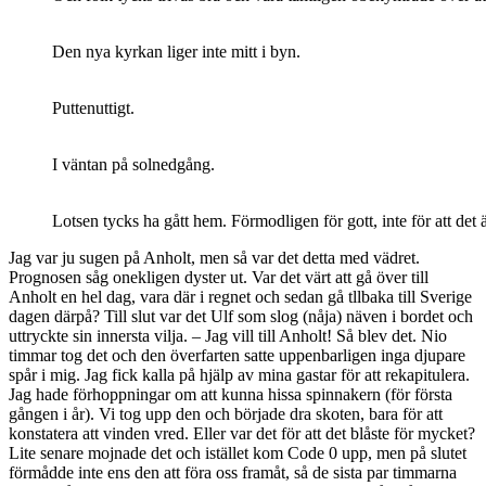
Den nya kyrkan liger inte mitt i byn.
Puttenuttigt.
I väntan på solnedgång.
Lotsen tycks ha gått hem. Förmodligen för gott, inte för att det ä
Jag var ju sugen på Anholt, men så var det detta med vädret.
Prognosen såg onekligen dyster ut. Var det värt att gå över till
Anholt en hel dag, vara där i regnet och sedan gå tllbaka till Sverige
dagen därpå? Till slut var det Ulf som slog (nåja) näven i bordet och
uttryckte sin innersta vilja. – Jag vill till Anholt! Så blev det. Nio
timmar tog det och den överfarten satte uppenbarligen inga djupare
spår i mig. Jag fick kalla på hjälp av mina gastar för att rekapitulera.
Jag hade förhoppningar om att kunna hissa spinnakern (för första
gången i år). Vi tog upp den och började dra skoten, bara för att
konstatera att vinden vred. Eller var det för att det blåste för mycket?
Lite senare mojnade det och istället kom Code 0 upp, men på slutet
förmådde inte ens den att föra oss framåt, så de sista par timmarna