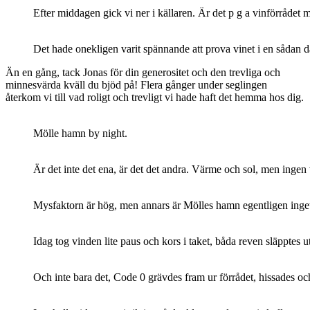
Efter middagen gick vi ner i källaren. Är det p g a vinförrådet man
Det hade onekligen varit spännande att prova vinet i en sådan
Än en gång, tack Jonas för din generositet och den trevliga och
minnesvärda kväll du bjöd på! Flera gånger under seglingen
återkom vi till vad roligt och trevligt vi hade haft det hemma hos dig.
Mölle hamn by night.
Är det inte det ena, är det det andra. Värme och sol, men inge
Mysfaktorn är hög, men annars är Mölles hamn egentligen inget vi
Idag tog vinden lite paus och kors i taket, båda reven släpptes ut
Och inte bara det, Code 0 grävdes fram ur förrådet, hissades och