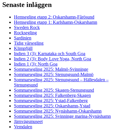
Senaste inläggen
Hemsegling etapp 2: Oskarshamn-Fårösund
Hemsegling etapp 1: Karlshamn-Oskarshamn
Sweden Rock
Rocksegling
Sardinien
Tidig vårsegling
Klimpfjäll
Indien 3 (3): Karnataka och South Goa
Indien 2 (3): Body Love Yoga, North Goa
Indien 1 (3): North Goa
Sommarsegling 2025: Malmö-Svinninge
Sommarsegling 2025: Stenungsund-Malmö
Sommarsegling 2025: Stenungsund – Hällesdalen –
Stenungsund
Sommarsegling 2025: Skagen-Stenungsund
Sommarsegling 2025: Falkenberg-Skagen
Sommarsegling 2025: Ystad-Falkenberg
Sommarsegling 2025: Oskarshamn-Ystad
Sommarsegling 2025: Nynäshamn-Oskarshamn
Sommarsegling 2025: Svinninge marina-Nynäshamn
Järnvägsmuseet
Vemdalen