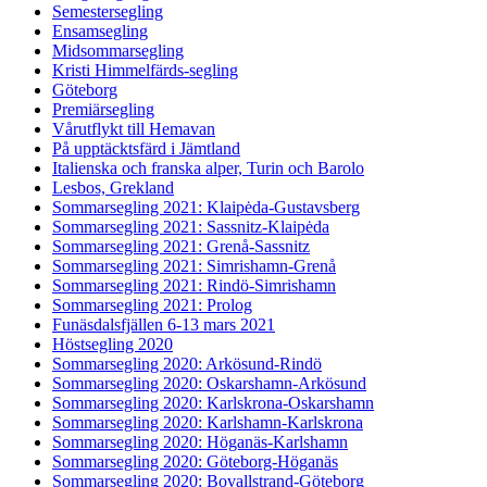
Semestersegling
Ensamsegling
Midsommarsegling
Kristi Himmelfärds-segling
Göteborg
Premiärsegling
Vårutflykt till Hemavan
På upptäcktsfärd i Jämtland
Italienska och franska alper, Turin och Barolo
Lesbos, Grekland
Sommarsegling 2021: Klaipėda-Gustavsberg
Sommarsegling 2021: Sassnitz-Klaipėda
Sommarsegling 2021: Grenå-Sassnitz
Sommarsegling 2021: Simrishamn-Grenå
Sommarsegling 2021: Rindö-Simrishamn
Sommarsegling 2021: Prolog
Funäsdalsfjällen 6-13 mars 2021
Höstsegling 2020
Sommarsegling 2020: Arkösund-Rindö
Sommarsegling 2020: Oskarshamn-Arkösund
Sommarsegling 2020: Karlskrona-Oskarshamn
Sommarsegling 2020: Karlshamn-Karlskrona
Sommarsegling 2020: Höganäs-Karlshamn
Sommarsegling 2020: Göteborg-Höganäs
Sommarsegling 2020: Bovallstrand-Göteborg