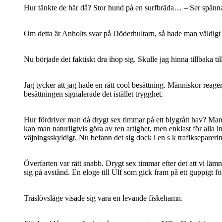
Hur tänkte de här då? Stor hund på en surfbräda… – Ser spännande
Om detta är Anholts svar på Döderhultarn, så hade man väldigt
Nu började det faktiskt dra ihop sig. Skulle jag hinna tillbaka 
Jag tycker att jag hade en rätt cool besättning. Människor reagerar
besättningen signalerade det istället trygghet.
Hur fördriver man då drygt sex timmar på ett blygrått hav? Man s
kan man naturligtvis göra av ren artighet, men enklast för alla i
väjningsskyldigt. Nu befann det sig dock i en s k trafikseparerin
Överfarten var rätt snabb. Drygt sex timmar efter det att vi lämn
sig på avstånd. En eloge till Ulf som gick fram på ett guppigt fö
Träslövsläge visade sig vara en levande fiskehamn.