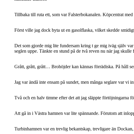
Tillbaka till ruta ett, som var Falsterbokanalen. Köpcentrat med 
Först ville jag dock byta ut en gasolflaska, vilket skedde smi
Det som gjorde mig lite fundersam kring t ge mig iväg själv var
seglen uppe. Tänkte en stund på de två reven nu när jag skulle 
Grått, grått, grått… Brohöjder kan kännas förrädiska. På håll ser
Jag var ändå inte ensam på sundet, men många seglare var vi in
Två och en halv timme efter det att jag släppte förtöjningarna f
Att gå in i Västra hamnen var lite spännande. Förutom att inlopp
Turbinhamnen var en trevlig bekantskap, trevligare än Dockan, där