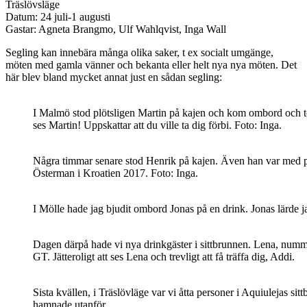
Träslövsläge
Datum: 24 juli-1 augusti
Gastar: Agneta Brangmo, Ulf Wahlqvist, Inga Wall
Segling kan innebära många olika saker, t ex socialt umgänge,
möten med gamla vänner och bekanta eller helt nya nya möten. Det
här blev bland mycket annat just en sådan segling:
I Malmö stod plötsligen Martin på kajen och kom ombord och tog 
ses Martin! Uppskattar att du ville ta dig förbi. Foto: Inga.
Några timmar senare stod Henrik på kajen. Även han var med på 
Österman i Kroatien 2017. Foto: Inga.
I Mölle hade jag bjudit ombord Jonas på en drink. Jonas lärde j
Dagen därpå hade vi nya drinkgäster i sittbrunnen. Lena, nummer
GT. Jätteroligt att ses Lena och trevligt att få träffa dig, Addi.
Sista kvällen, i Träslövläge var vi åtta personer i Aquiulejas 
hamnade utanför.