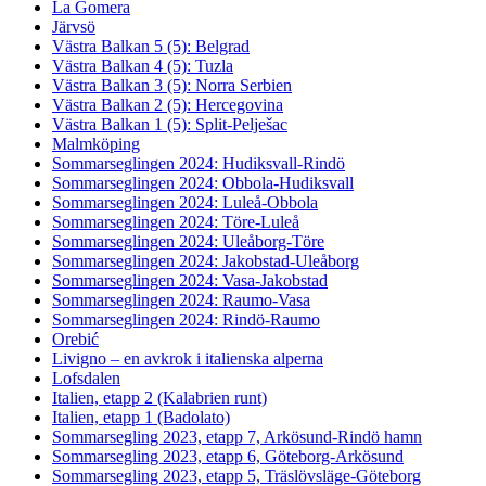
La Gomera
Järvsö
Västra Balkan 5 (5): Belgrad
Västra Balkan 4 (5): Tuzla
Västra Balkan 3 (5): Norra Serbien
Västra Balkan 2 (5): Hercegovina
Västra Balkan 1 (5): Split-Pelješac
Malmköping
Sommarseglingen 2024: Hudiksvall-Rindö
Sommarseglingen 2024: Obbola-Hudiksvall
Sommarseglingen 2024: Luleå-Obbola
Sommarseglingen 2024: Töre-Luleå
Sommarseglingen 2024: Uleåborg-Töre
Sommarseglingen 2024: Jakobstad-Uleåborg
Sommarseglingen 2024: Vasa-Jakobstad
Sommarseglingen 2024: Raumo-Vasa
Sommarseglingen 2024: Rindö-Raumo
Orebić
Livigno – en avkrok i italienska alperna
Lofsdalen
Italien, etapp 2 (Kalabrien runt)
Italien, etapp 1 (Badolato)
Sommarsegling 2023, etapp 7, Arkösund-Rindö hamn
Sommarsegling 2023, etapp 6, Göteborg-Arkösund
Sommarsegling 2023, etapp 5, Träslövsläge-Göteborg