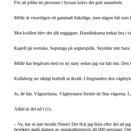
För att jobba tre personer i byssan krävs det gott samarbete.
Mölle är visserligen ett gammalt fiskeläge, men någon båt som lan
Mot kvällen blev det allt ruggigare. Handdukarna torkar bra i v
Kapell på svenska. Supstuga på seglarspråk. Skyddar inte bara mo
Mölle har begåvats med en ny staty sedan jag var här sist. Den 
Kullaberg ser riktigt hotfullt ut ikväll. I förgrunden den vågb
Jo, de här. Vågsurfarna. Vågbrytaren förstör de fina vågorna. 
Alltid är det nå’t (1).
– Va, har ni inte besökt Nimis! Det fick jag höra efter det att 
besöktes ändå platsen av uppskattningsvis 40 000 personer. Om n