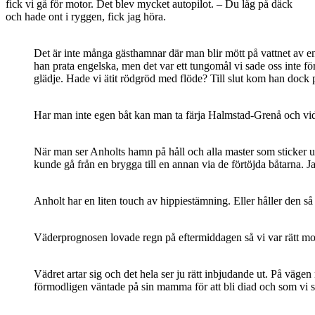
fick vi gå för motor. Det blev mycket autopilot. – Du låg på däck
och hade ont i ryggen, fick jag höra.
Det är inte många gästhamnar där man blir mött på vattnet av en
han prata engelska, men det var ett tungomål vi sade oss inte fö
glädje. Hade vi ätit rödgröd med flöde? Till slut kom han dock p
Har man inte egen båt kan man ta färja Halmstad-Grenå och vida
När man ser Anholts hamn på håll och alla master som sticker upp,
kunde gå från en brygga till en annan via de förtöjda båtarna. 
Anholt har en liten touch av hippiestämning. Eller håller den så 
Väderprognosen lovade regn på eftermiddagen så vi var rätt morg
Vädret artar sig och det hela ser ju rätt inbjudande ut. På väge
förmodligen väntade på sin mamma för att bli diad och som vi s