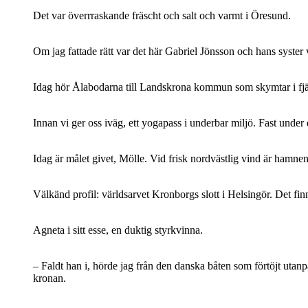
Det var överrraskande fräscht och salt och varmt i Öresund.
Om jag fattade rätt var det här Gabriel Jönsson och hans syster 
Idag hör Ålabodarna till Landskrona kommun som skymtar i fjär
Innan vi ger oss iväg, ett yogapass i underbar miljö. Fast unde
Idag är målet givet, Mölle. Vid frisk nordvästlig vind är hamnen 
Välkänd profil: världsarvet Kronborgs slott i Helsingör. Det fi
Agneta i sitt esse, en duktig styrkvinna.
– Faldt han i, hörde jag från den danska båten som förtöjt utanp
kronan.