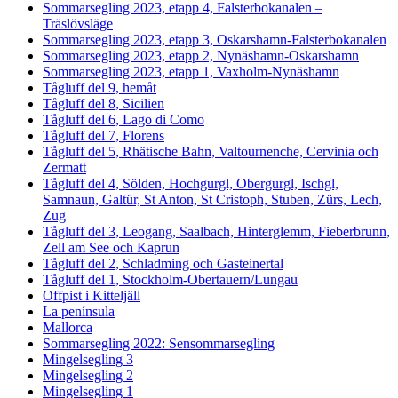
Sommarsegling 2023, etapp 4, Falsterbokanalen –
Träslövsläge
Sommarsegling 2023, etapp 3, Oskarshamn-Falsterbokanalen
Sommarsegling 2023, etapp 2, Nynäshamn-Oskarshamn
Sommarsegling 2023, etapp 1, Vaxholm-Nynäshamn
Tågluff del 9, hemåt
Tågluff del 8, Sicilien
Tågluff del 6, Lago di Como
Tågluff del 7, Florens
Tågluff del 5, Rhätische Bahn, Valtournenche, Cervinia och
Zermatt
Tågluff del 4, Sölden, Hochgurgl, Obergurgl, Ischgl,
Samnaun, Galtür, St Anton, St Cristoph, Stuben, Zürs, Lech,
Zug
Tågluff del 3, Leogang, Saalbach, Hinterglemm, Fieberbrunn,
Zell am See och Kaprun
Tågluff del 2, Schladming och Gasteinertal
Tågluff del 1, Stockholm-Obertauern/Lungau
Offpist i Kitteljäll
La península
Mallorca
Sommarsegling 2022: Sensommarsegling
Mingelsegling 3
Mingelsegling 2
Mingelsegling 1