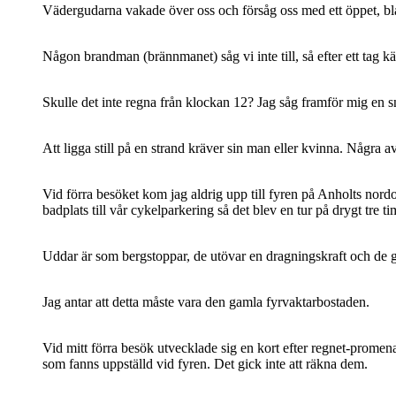
Vädergudarna vakade över oss och försåg oss med ett öppet, blå
Någon brandman (brännmanet) såg vi inte till, så efter ett tag 
Skulle det inte regna från klockan 12? Jag såg framför mig en sn
Att ligga still på en strand kräver sin man eller kvinna. Några a
Vid förra besöket kom jag aldrig upp till fyren på Anholts nordo
badplats till vår cykelparkering så det blev en tur på drygt tre t
Uddar är som bergstoppar, de utövar en dragningskraft och de ger
Jag antar att detta måste vara den gamla fyrvaktarbostaden.
Vid mitt förra besök utvecklade sig en kort efter regnet-promen
som fanns uppställd vid fyren. Det gick inte att räkna dem.