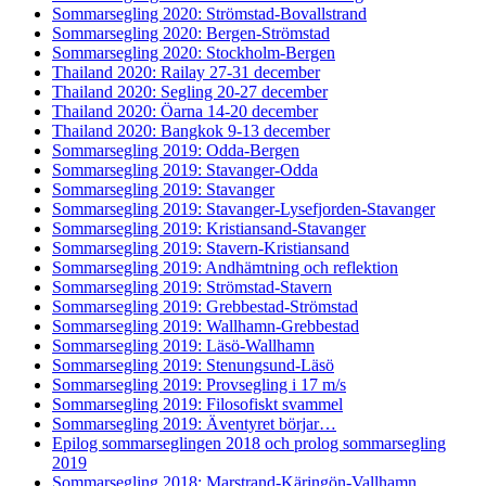
Sommarsegling 2020: Strömstad-Bovallstrand
Sommarsegling 2020: Bergen-Strömstad
Sommarsegling 2020: Stockholm-Bergen
Thailand 2020: Railay 27-31 december
Thailand 2020: Segling 20-27 december
Thailand 2020: Öarna 14-20 december
Thailand 2020: Bangkok 9-13 december
Sommarsegling 2019: Odda-Bergen
Sommarsegling 2019: Stavanger-Odda
Sommarsegling 2019: Stavanger
Sommarsegling 2019: Stavanger-Lysefjorden-Stavanger
Sommarsegling 2019: Kristiansand-Stavanger
Sommarsegling 2019: Stavern-Kristiansand
Sommarsegling 2019: Andhämtning och reflektion
Sommarsegling 2019: Strömstad-Stavern
Sommarsegling 2019: Grebbestad-Strömstad
Sommarsegling 2019: Wallhamn-Grebbestad
Sommarsegling 2019: Läsö-Wallhamn
Sommarsegling 2019: Stenungsund-Läsö
Sommarsegling 2019: Provsegling i 17 m/s
Sommarsegling 2019: Filosofiskt svammel
Sommarsegling 2019: Äventyret börjar…
Epilog sommarseglingen 2018 och prolog sommarsegling
2019
Sommarsegling 2018: Marstrand-Käringön-Vallhamn