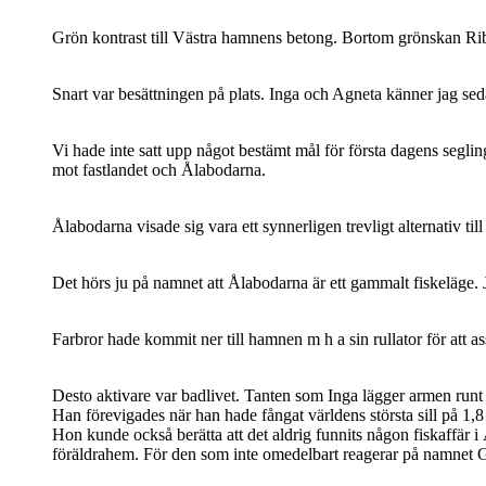
Grön kontrast till Västra hamnens betong. Bortom grönskan Rib
Snart var besättningen på plats. Inga och Agneta känner jag seda
Vi hade inte satt upp något bestämt mål för första dagens segli
mot fastlandet och Ålabodarna.
Ålabodarna visade sig vara ett synnerligen trevligt alternativ t
Det hörs ju på namnet att Ålabodarna är ett gammalt fiskeläge. J
Farbror hade kommit ner till hamnen m h a sin rullator för att ass
Desto aktivare var badlivet. Tanten som Inga lägger armen run
Han förevigades när han hade fångat världens största sill på 1,
Hon kunde också berätta att det aldrig funnits någon fiskaffär i
föräldrahem. För den som inte omedelbart reagerar på namnet Gab