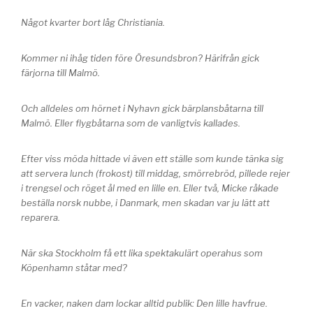
Något kvarter bort låg Christiania.
Kommer ni ihåg tiden före Öresundsbron? Härifrån gick
färjorna till Malmö.
Och alldeles om hörnet i Nyhavn gick bärplansbåtarna till
Malmö. Eller flygbåtarna som de vanligtvis kallades.
Efter viss möda hittade vi även ett ställe som kunde tänka sig
att servera lunch (frokost) till middag, smörrebröd, pillede rejer
i trengsel och röget ål med en lille en. Eller två, Micke råkade
beställa norsk nubbe, i Danmark, men skadan var ju lätt att
reparera.
När ska Stockholm få ett lika spektakulärt operahus som
Köpenhamn ståtar med?
En vacker, naken dam lockar alltid publik: Den lille havfrue.