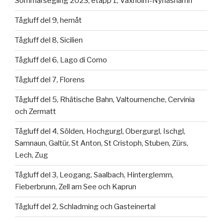
Sommarsegling 2023, etapp 1, Vaxholm-Nynäshamn
Tågluff del 9, hemåt
Tågluff del 8, Sicilien
Tågluff del 6, Lago di Como
Tågluff del 7, Florens
Tågluff del 5, Rhätische Bahn, Valtournenche, Cervinia
och Zermatt
Tågluff del 4, Sölden, Hochgurgl, Obergurgl, Ischgl,
Samnaun, Galtür, St Anton, St Cristoph, Stuben, Zürs,
Lech, Zug
Tågluff del 3, Leogang, Saalbach, Hinterglemm,
Fieberbrunn, Zell am See och Kaprun
Tågluff del 2, Schladming och Gasteinertal