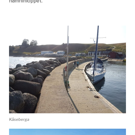
hamninloppet.
Kåseberga