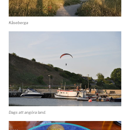
Kåseberga
Dags att angöra land.