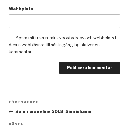
Webbplats
Spara mitt namn, min e-postadress och webbplats i
denna webbläsare till nästa gång jag skriver en
kommentar.
Inläggsnavigering
FÖREGÅENDE
Föregående
inlägg
Sommarsegling 2018: Simrishamn
NÄSTA
Nästa