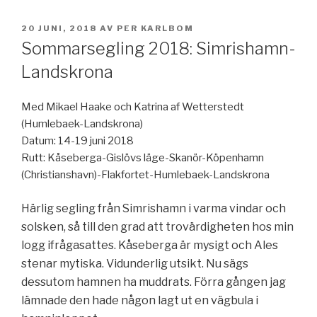
PUBLICERAT
20 JUNI, 2018
AV
PER KARLBOM
Sommarsegling 2018: Simrishamn-
Landskrona
Med Mikael Haake och Katrina af Wetterstedt
(Humlebaek-Landskrona)
Datum: 14-19 juni 2018
Rutt: Kåseberga-Gislövs läge-Skanör-Köpenhamn
(Christianshavn)-Flakfortet-Humlebaek-Landskrona
Härlig segling från Simrishamn i varma vindar och
solsken, så till den grad att trovärdigheten hos min
logg ifrågasattes. Kåseberga är mysigt och Ales
stenar mytiska. Vidunderlig utsikt. Nu sägs
dessutom hamnen ha muddrats. Förra gången jag
lämnade den hade någon lagt ut en vägbula i