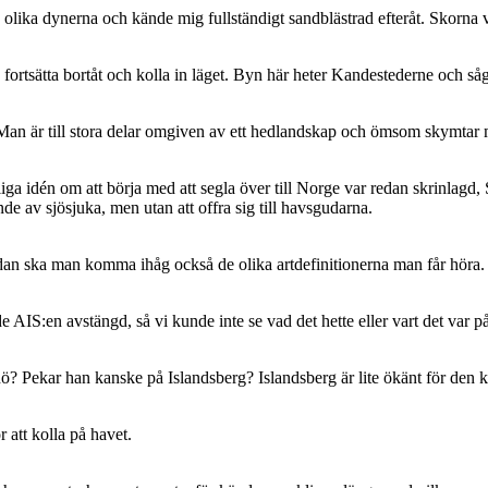
 olika dynerna och kände mig fullständigt sandblästrad efteråt. Skorna v
 fortsätta bortåt och kolla in läget. Byn här heter Kandestederne och så
ts. Man är till stora delar omgiven av ett hedlandskap och ömsom skym
gliga idén om att börja med att segla över till Norge var redan skrinlag
e av sjösjuka, men utan att offra sig till havsgudarna.
an ska man komma ihåg också de olika artdefinitionerna man får höra. 
e AIS:en avstängd, så vi kunde inte se vad det hette eller vart det var 
ö? Pekar han kanske på Islandsberg? Islandsberg är lite ökänt för den k
r att kolla på havet.