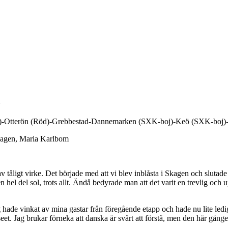
-Otterön (Röd)-Grebbestad-Dannemarken (SXK-boj)-Keö (SXK-boj)-Fl
kagen, Maria Karlbom
 tåligt virke. Det började med att vi blev inblåsta i Skagen och slutade
 del sol, trots allt. Ändå bedyrade man att det varit en trevlig och up
ade vinkat av mina gastar från föregående etapp och hade nu lite ledig 
 Jag brukar förneka att danska är svårt att förstå, men den här gången g