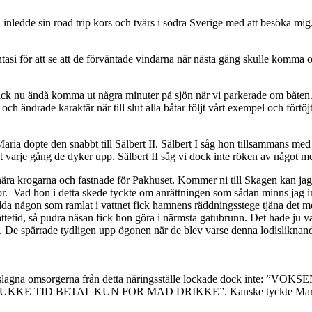
nledde sin road trip kors och tvärs i södra Sverige med att besöka mig
asi för att se att de förväntade vindarna när nästa gäng skulle komma o
 fick nu ändå komma ut några minuter på sjön när vi parkerade om båten.
ch ändrade karaktär när till slut alla båtar följt vårt exempel och förtö
aria döpte den snabbt till Sälbert II. Sälbert I såg hon tillsammans med
gt varje gång de dyker upp. Sälbert II såg vi dock inte röken av något m
ära krogarna och fastnade för Pakhuset. Kommer ni till Skagen kan jag å
r. Vad hon i detta skede tyckte om anrättningen som sådan minns jag int
dda någon som ramlat i vattnet fick hamnens räddningsstege tjäna det motsa
nattetid, så pudra näsan fick hon göra i närmsta gatubrunn. Det hade ju 
. De spärrade tydligen upp ögonen när de blev varse denna lodisliknand
yn. De föreslagna omsorgerna från detta näringsställe locka
ID BETAL KUN FOR MAD DRIKKE”. Kanske tyckte Maria att de