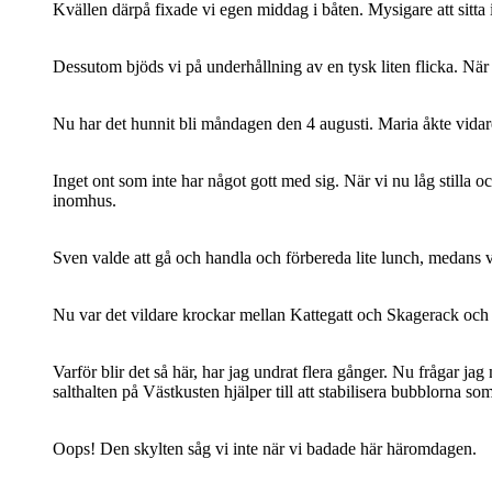
Kvällen därpå fixade vi egen middag i båten. Mysigare att sitta 
Dessutom bjöds vi på underhållning av en tysk liten flicka. Nä
Nu har det hunnit bli måndagen den 4 augusti. Maria åkte vidare
Inget ont som inte har något gott med sig. När vi nu låg stilla
inomhus.
Sven valde att gå och handla och förbereda lite lunch, medans v
Nu var det vildare krockar mellan Kattegatt och Skagerack och
Varför blir det så här, har jag undrat flera gånger. Nu frågar j
salthalten på Västkusten hjälper till att stabilisera bubblorna som
Oops! Den skylten såg vi inte när vi badade här häromdagen.