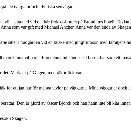
på lite tvärgator och idylliska senvägar.
 inte vilja sitta ned vid det här frokost-bordet på Bröndums hotell. Tav
 Anna som var gift med Michael Ancher. Anna var den enda av Skagen
rie sitter i trädgården vid en buske med jungfrurosor, med familjens h
l man känna vibbarna från denna tid kändes ett besök här som ett måst
 det. Maria är på G igen, men räkor fick vara.
tik för att jag har för många tavlor på väggarna. Mina väggar är dock i
erättar: Den är gjord av Oscar Björck och han hann inte bli klar innan h
 besök i Skagen.