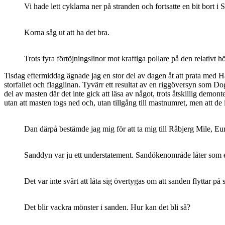
Vi hade lett cyklarna ner på stranden och fortsatte en bit bort
Korna såg ut att ha det bra.
Trots fyra förtöjningslinor mot kraftiga pollare på den relativt 
Tisdag eftermiddag ägnade jag en stor del av dagen åt att prata med H
storfallet och flagglinan. Tyvärr ett resultat av en riggöversyn som Do
del av masten där det inte gick att läsa av något, trots åtskillig demo
utan att masten togs ned och, utan tillgång till mastnumret, men att de
Dan därpå bestämde jag mig för att ta mig till Råbjerg Mile, Eu
Sanddyn var ju ett understatement. Sandökenområde låter som
Det var inte svårt att låta sig övertygas om att sanden flyttar p
Det blir vackra mönster i sanden. Hur kan det bli så?