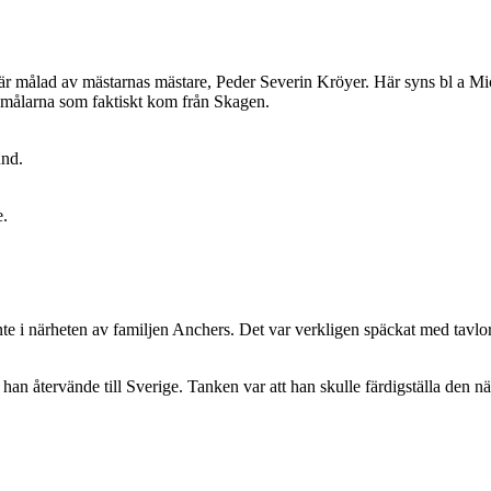
lan är målad av mästarnas mästare, Peder Severin Kröyer. Här syns bl a M
målarna som faktiskt kom från Skagen.
und.
e.
nte i närheten av familjen Anchers. Det var verkligen späckat med tavlor
an återvände till Sverige. Tanken var att han skulle färdigställa den n