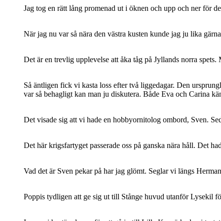
Jag tog en rätt lång promenad ut i öknen och upp och ner för de
När jag nu var så nära den västra kusten kunde jag ju lika gärna
Det är en trevlig upplevelse att åka tåg på Jyllands norra spe
Så äntligen fick vi kasta loss efter två liggedagar. Den ursprun
var så behagligt kan man ju diskutera. Både Eva och Carina känd
Det visade sig att vi hade en hobbyornitolog ombord, Sven. Sed
Det här krigsfartyget passerade oss på ganska nära håll. Det had
Vad det är Sven pekar på har jag glömt. Seglar vi längs Herman
Poppis tydligen att ge sig ut till Stånge huvud utanför Lysekil fö