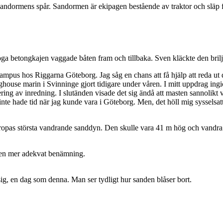
 i Sandormens spår. Sandormen är ekipagen bestående av traktor och släp
höga betongkajen vaggade båten fram och tillbaka. Sven kläckte den brilja
ampus hos Riggarna Göteborg. Jag såg en chans att få hjälp att reda ut 
ghouse marin i Svinninge gjort tidigare under våren. I mitt uppdrag ingi
ntering av inredning. I slutänden visade det sig ändå att masten sannolikt
 inte hade tid när jag kunde vara i Göteborg. Men, det höll mig sysselsa
ropas största vandrande sanddyn. Den skulle vara 41 m hög och vandra 15-
 en mer adekvat benämning.
å sig, en dag som denna. Man ser tydligt hur sanden blåser bort.