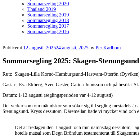
Sommarsegling 2020
Thailand 2019
Sommarsegling 2019
Sommarsegling 2018
Sommarsegling 2017
Sommarsegling 2016
Publicerat
12 augusti, 2025
24 augusti, 2025
av
Per Karlbom
Sommarsegling 2025: Skagen-Stenungsund
Rutt: Skagen-Lilla Kornö-Hamburgsund-Hästvam-Otterön (Dyviken)
Gastar: Eva Ekberg, Sven Gester, Carina Johnsson och på besök i S
Datum: 1-12 augusti (seglingsperioden var 4-12 augusti)
Det verkar som om människor som söker sig till segling mestadels är av
Stenungsund. Kryss dessutom. Däremellan hade vi mycket vind och en hel
Det är fredagen den 1 augusti och min namnsdag dessutom. Jag h
hotells matsal som Degn Bröndum testamenterat till Skagenmuseet.