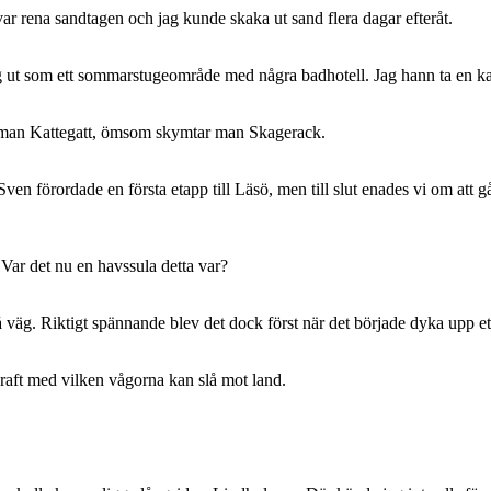
ar rena sandtagen och jag kunde skaka ut sand flera dagar efteråt.
g ut som ett sommarstugeområde med några badhotell. Jag hann ta en kaffe
tar man Kattegatt, ömsom skymtar man Skagerack.
d, Sven förordade en första etapp till Läsö, men till slut enades vi om
Var det nu en havssula detta var?
på väg. Riktigt spännande blev det dock först när det började dyka upp e
raft med vilken vågorna kan slå mot land.