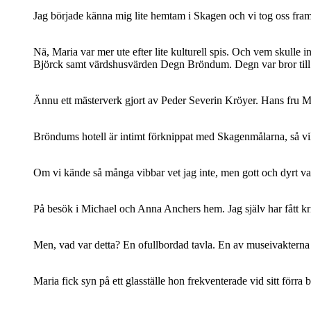
Jag började känna mig lite hemtam i Skagen och vi tog oss fram 
Nä, Maria var mer ute efter lite kulturell spis. Och vem skulle
Björck samt värdshusvärden Degn Bröndum. Degn var bror till
Ännu ett mästerverk gjort av Peder Severin Kröyer. Hans fru Ma
Bröndums hotell är intimt förknippat med Skagenmålarna, så vil
Om vi kände så många vibbar vet jag inte, men gott och dyrt var
På besök i Michael och Anna Anchers hem. Jag själv har fått kri
Men, vad var detta? En ofullbordad tavla. En av museivakterna b
Maria fick syn på ett glasställe hon frekventerade vid sitt förra