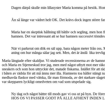
Dagen därpå skulle min lillasyster Maria komma på besök. Hon i
Än så länge var vädret helt OK. Det krävs dock ingen större fant
Maria har en skeptisk hållning till båtliv och segling, men hon
hamnen. Det var intressant att se hur hamnen successivt tömdes o
När vi parkerat om dök en säl upp, bara någon meter från oss. M
aning om hur många sälar jag sett. Men, det är ändå lika trevli
Maria längtade efter skaldjur. Vi studerade recensionerna av de hamnn
och Maria en Stjerneskud tror jag, men med något utbytt mot mer räko
sneakers och som hon uttryckte det, matade fiskarna. Istället för att rä
i båten av rädsla för att må ännu mer illa. Hamnens toa håller stängt 
medhavda flaskor med vätska, får man förmoda, av det starkare slaget
var skepparen lyckligt omedveten om vad som utspelade sig.
Ny dag och något bättre till mods gav vi oss ut på b
HOS OS VI PASSER GODT PÅ ALLE AFHENT INDEN LUKKE T