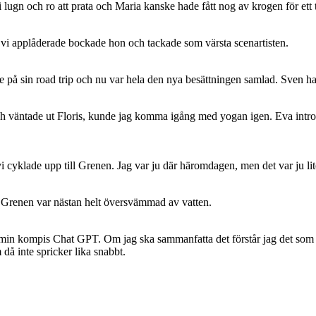
i lugn och ro att prata och Maria kanske hade fått nog av krogen för ett 
r vi applåderade bockade hon och tackade som värsta scenartisten.
 på sin road trip och nu var hela den nya besättningen samlad. Sven har
 och väntade ut Floris, kunde jag komma igång med yogan igen. Eva intro
i cyklade upp till Grenen. Jag var ju där häromdagen, men det var ju lit
 Grenen var nästan helt översvämmad av vatten.
ag min kompis Chat GPT. Om jag ska sammanfatta det förstår jag det som 
 då inte spricker lika snabbt.