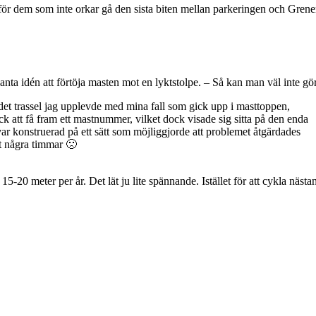
 för dem som inte orkar gå den sista biten mellan parkeringen och Grene
nta idén att förtöja masten mot en lyktstolpe. – Så kan man väl inte göra
det trassel jag upplevde med mina fall som gick upp i masttoppen,
ck att få fram ett mastnummer, vilket dock visade sig sitta på den enda
 var konstruerad på ett sätt som möjliggjorde att problemet åtgärdades
tt några timmar 🙁
20 meter per år. Det lät ju lite spännande. Istället för att cykla näst