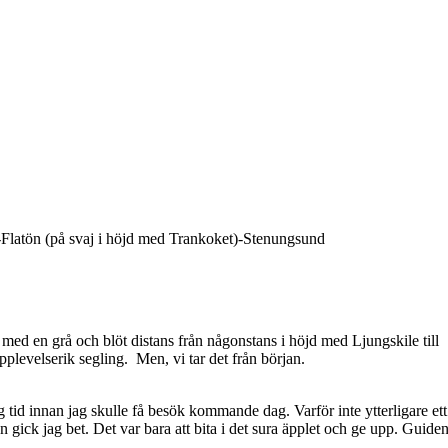
atön (på svaj i höjd med Trankoket)-Stenungsund
 med en grå och blöt distans från någonstans i höjd med Ljungskile till
plevelserik segling. Men, vi tar det från början.
tid innan jag skulle få besök kommande dag. Varför inte ytterligare et
ick jag bet. Det var bara att bita i det sura äpplet och ge upp. Guidens