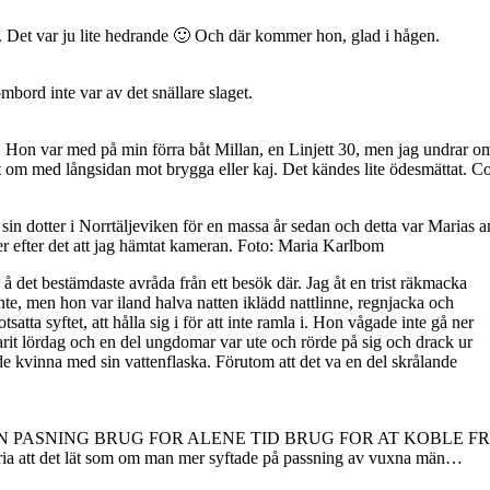
. Det var ju lite hedrande 🙂 Och där kommer hon, glad i hågen.
mbord inte var av det snällare slaget.
 Hon var med på min förra båt Millan, en Linjett 30, men jag undrar om
jt om med långsidan mot brygga eller kaj. Det kändes lite ödesmättat. Co
 sin dotter i Norrtäljeviken för en massa år sedan och detta var Marias
er efter det att jag hämtat kameran. Foto: Maria Karlbom
 det bestämdaste avråda från ett besök där. Jag åt en trist räkmacka
e, men hon var iland halva natten iklädd nattlinne, regnjacka och
tta syftet, att hålla sig i för att inte ramla i. Hon vågade inte gå ner
varit lördag och en del ungdomar var ute och rörde på sig och drack ur
e kvinna med sin vattenflaska. Förutom att det va en del skrålande
de dock inte: ”VOKSEN PASNING BRUG FOR ALENE TID BRUG FOR A
t lät som om man mer syftade på passning av vuxna män…