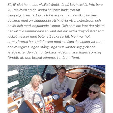
Så, till slut hamnade vi alltså ändå här på Låghallskär. Inte bara
vi, utan även en del andra bekanta hade trotsat
vindprognoserna. Låghallskär är ju en fantastisk ö, vackert
belägen med en vidunderlig utsikt över ytterskärgården och
havet och med inbjudande klippor. Och som om inte det räckte
har väl midsommardansen varit det där extra dragplåstret som
lockat massor med båtar att söka sig hit. Men, var höll
arrangörerna hus i år? Berget med sin flata dansbana var tomt
och övergivet, ingen stång, inga musikanter. Jag gick och
letade efter den demonterbara midsommarstången som jag
förstått att den brukat gömmas i snåren. Tomt.