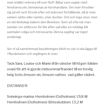
man istället referera till som fluff. Båtar som seglar med
fendrarna ute, bemannas av korvhandlare. Om man försöker
sig på ett nytt försök efter ett avbrutet förhållande, då är man
varken särbo eller sambo, utan dumbo. Ord och inga visor, men
en del klokskap bakom den liknelsen. Som så ofta när man
samlas i en sittbrunn för lite after sail eller en middag blir
samtalen roliga och intressanta. Denna segling var inget
undantag.
Ser ni så samtrimmad besättningen blivit nu när vi ska lägga till
i Nynäshamn och seglingen är över.
Tack Sara, Louise och Marie (från vänster till höger i bilden
ovan) för att ni gjorde midsommarfirandet till en trevlig
helg trots ömsom vin, ömsom vatten, vad gäller vädret.
DISTANSER:
Svinninge marina-Hemholmen (Ostholmen): 19,8 M
Hemholmen (Ostholmen)-Böteskobben: 15,2 M