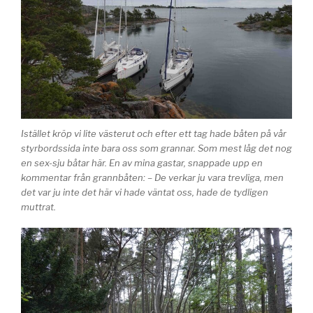
Istället kröp vi lite västerut och efter ett tag hade båten på vår
styrbordssida inte bara oss som grannar. Som mest låg det nog
en sex-sju båtar här. En av mina gastar, snappade upp en
kommentar från grannbåten: – De verkar ju vara trevliga, men
det var ju inte det här vi hade väntat oss, hade de tydligen
muttrat.