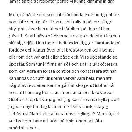
lämna så tre segelbåtar borde vi kunna klämma in där.
Men, då hände det som inte får hända. En klantig gubbe
som inte ser sig för. I tron att han kliver på en stängd
skylight, kliver han rakt ner i förpiken på den båt han
gästat för att hälsa på diverse trevliga bekanta. Och han
slår sig rejält. Han tappar helt andan, ligger flämtande på
fördäck och klagar över ont i bröstkorgen och i benet
eller om det var knät eller både och. Viss uppståndelse
uppstår. Som tur är finns en söt och snäll sjuksköterska
som kan göra en första kontroll och konstatera att han
kan andas och att lungorna verkar vara hela, men att
något av revbenen kan ha gått åt skogen. Gubben får
höra att han nog bör räkna med smärtor i flera veckor.
Gubben? Jo, det var jag och jag kan inre ens skylla på att
jag var onykter. Jag känner först viss panik, ska jag
behöva ställa in hela sommarens seglingar? Men nä, det
var tydligen bara att köra på, knipa ihop och äta
smärtstillande.