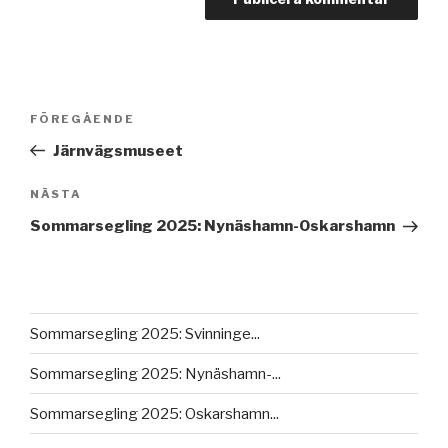
Inläggsnavigering
FÖREGÅENDE
Föregående
inlägg
Järnvägsmuseet
NÄSTA
Nästa
inlägg
Sommarsegling 2025: Nynäshamn-Oskarshamn
Sommarsegling 2025: Svinninge...
Sommarsegling 2025: Nynäshamn-...
Sommarsegling 2025: Oskarshamn...