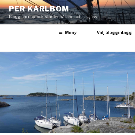
Hoppa
PER KARLBOM
till
Blogg om upptäcktsfärder på land och till sjöss
innehåll
Meny
Välj blogginlägg