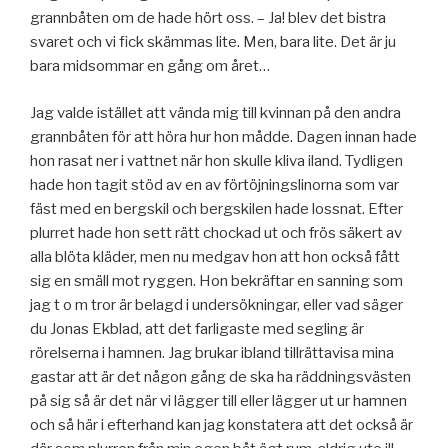
grannbåten om de hade hört oss. – Ja! blev det bistra
svaret och vi fick skämmas lite. Men, bara lite. Det är ju
bara midsommar en gång om året…
Jag valde istället att vända mig till kvinnan på den andra
grannbåten för att höra hur hon mådde. Dagen innan hade
hon rasat ner i vattnet när hon skulle kliva iland. Tydligen
hade hon tagit stöd av en av förtöjningslinorna som var
fäst med en bergskil och bergskilen hade lossnat. Efter
plurret hade hon sett rätt chockad ut och frös säkert av
alla blöta kläder, men nu medgav hon att hon också fått
sig en smäll mot ryggen. Hon bekräftar en sanning som
jag t o m tror är belagd i undersökningar, eller vad säger
du Jonas Ekblad, att det farligaste med segling är
rörelserna i hamnen. Jag brukar ibland tillrättavisa mina
gastar att är det någon gång de ska ha räddningsvästen
på sig så är det när vi lägger till eller lägger ut ur hamnen
och så här i efterhand kan jag konstatera att det också är