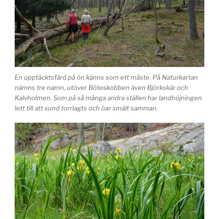
En upptäcktsfärd på ön känns som ett måste. På Naturkartan
nämns tre namn, utöver Böteskobben även Björkskär och
Kalvholmen. Som på så många andra ställen har landhöjningen
lett till att sund torrlagts och öar smält samman.