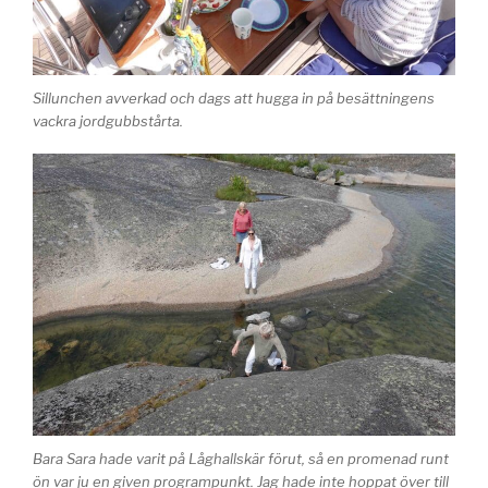
Sillunchen avverkad och dags att hugga in på besättningens
vackra jordgubbstårta.
Bara Sara hade varit på Låghallskär förut, så en promenad runt
ön var ju en given programpunkt. Jag hade inte hoppat över till