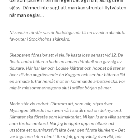
där som plurren från min egen båt ägt rum, aldrig ute ill
sjöss. Därmed inte sagt att man kan strunta i flytvästen
när man seglar…
Ni kanske förstår varför Sadelöga hör till en av mina absoluta
favoriter i Stockholms skärgård.
Skepparen föreslog att vi skulle kasta loss senast vid 12. De
flesta andra båtarna hade en annan tidtabell och gav sig av
tidigare. Här har jag och Louise klättrat och hoppat på stenar
över till den angränsande ön Kuggen och ser hur båtarna likt
en armada tuffar hemåt mot en kommande arbetsvecka. För
mig är midsommarhelgens slut i stället början på mer.
Marie står vid rodret. Förutom att, som här, styra över
Mysingen tillförde hon även vårt språk med en del nya ord.
Klimatet ska förstås som klimakteriet. Ni kan ju ana vilka samtal
som fördes ombord. När jag knäppte upp en ölburk och
utstötte ett njutningsfyllt läte över den första klunken: – Det
var inga ben i den ölen! Lite mjuk, greppvänlig övervikt, bör