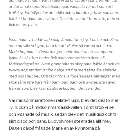
den hårda vinden. Vart skulle vi då ta vägen? När vi kommit ut
ur det smala sundet på Sadelögas västsida var det som ett
trollslag. Plötsligt blev det stilla och vi kunde njuta av vad som
faktiskt började likna värme. Och inte var det tomt inte, men vi
fick en bra plats.
Visst hade vi badat varje dag, åtminstone jag, Louise och Sara,
men nu ville vi i igen, bara för att vi blev så varma och t o m
Marie hoppade i. Besättningen hade listat ut att skepparen
fyllde år, så efter badet fick midsommartårtan även bli
födelsedagstårta. Även grannbåtens skeppare fyllde år och de
tyckte nog att det var lite beige att fira med tårta. De skålade
med oss i bubbel. Och tack för alla födelsedagshälsningar med
skönsång inte bara från barn, barnbarn och syster, utan även
från er som blev kvar på Böteskobben. Det värmde.
Var midsommaraftonen relativt lugn, blev det desto mer
liv i luckan på midsommardagskvällen. Först kröp vi ner
och lyssnade på musik, sedan blev det musikquiz och till
sist disco och dans. Ljudvolymen stegrades allt mer.
Dagen därpå frågade Marie en av kvinnorna på