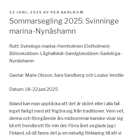
PUBLICERAT
22 JUNI, 2025
AV
PER KARLBOM
Sommarsegling 2025: Svinninge
marina-Nynäshamn
Rutt: Svinninge marina-Hemholmen (Ostholmen)-
Böteskobben-Låghallskär-Sandglokobben-Sadelöga-
Nynäshamn
Gastar: Marie Olsson, Sara Sandberg och Louise Vestlie
Datum: 18-22 juni 2025
Ibland kan man upptäcka att det är skönt eller i alla fall
inget farligt med att frigöra sig från traditioner. Vem vet,
denna och föregående års midsommar kanske visar sig
bli ett trendbrott för min del. Förra året seglade jag i
Finland, så då fanns det ju en naturlig förklaring till att vi