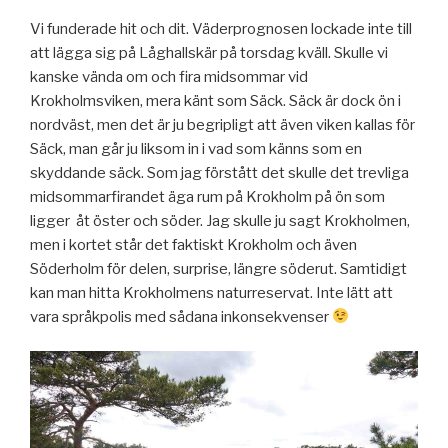
Vi funderade hit och dit. Väderprognosen lockade inte till
att lägga sig på Låghallskär på torsdag kväll. Skulle vi
kanske vända om och fira midsommar vid
Krokholmsviken, mera känt som Säck. Säck är dock ön i
nordväst, men det är ju begripligt att även viken kallas för
Säck, man går ju liksom in i vad som känns som en
skyddande säck. Som jag förstått det skulle det trevliga
midsommarfirandet äga rum på Krokholm på ön som
ligger åt öster och söder. Jag skulle ju sagt Krokholmen,
men i kortet står det faktiskt Krokholm och även
Söderholm för delen, surprise, längre söderut. Samtidigt
kan man hitta Krokholmens naturreservat. Inte lätt att
vara språkpolis med sådana inkonsekvenser