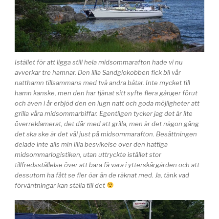
Istället för att ligga still hela midsommarafton hade vi nu
avverkar tre hamnar. Den lilla Sandglokobben fick bli vår
natthamn tillsammans med två andra båtar. Inte mycket till
hamn kanske, men den har tjänat sitt syfte flera gånger förut
och även i år erbjöd den en lugn natt och goda möjligheter att
grilla våra midsommarbiffar. Egentligen tycker jag det är lite
överreklamerat, det där med att grilla, men är det någon gång
det ska ske är det väl just på midsommarafton. Besättningen
delade inte alls min lilla besvikelse över den hattiga
midsommarlogistiken, utan uttryckte istället stor
tillfredsställelse över att bara få vara i ytterskärgården och att
dessutom ha fått se fler öar än de räknat med. Ja, tänk vad
förväntningar kan ställa till det