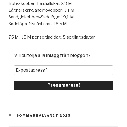
Böteskobben-Låghallskär: 2,9 M
Låghallskär-Sandglokobben: 1,1 M
Sandglokobben-Sadelöga: 19,1 M
Sadelöga-Nynäshamn: 16,5 M
75 M, 15 M per seglad dag, 5 seglingsdagar
Vill du följa alla inlägg från bloggen?
KATEGORIER
SOMMARHALVÅRET 2025