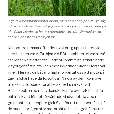
Inga midsommarblomster direkt, men den här typen av lilja såg
vi lite här och var. Svärdslilja gissade Sara på. Louise var inne på
Iris. Båda visade sig ha rätt respektive lite rätt. Svärdslilja var
det och den hör till familjen Iris.
Knappt tre timmar efter det av vi drog upp ankaret vid
Hemholmen var vi förtöjda vid Böteskobben. Vi var alltså
här redan kort efter ett. Hade vi kommit lite senare hade
vi tydligen fått plats i den mer skyddade viken vi först var
inne i. Flera av de båtar vi hade förväntat oss att möta på
Låghallskär hade då förtöjt där. Några av dem kom över
till oss och lobbade för att vi skulle ligga kvar vid
Böteskobben och att vi kanske kunde byta vik för att få
bättre skydd för det förväntade vindvridet. Jag och
grannbåtens skeppare gick över för att reka och hälsa på
de andra. Jodå, en stor motorbåt och en segelbåt skulle