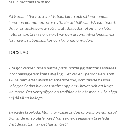
oss in mot fastare mark.
På Gotland finns ju inga får, bara lamm och så lammungar.
Lammen gör numera stor nytta för att hålla landskapet öppet.
Det är en insikt som är rätt ny, att det leder fel om man låter
naturen sköta sig själv, vilket var den ursprungliga ledstjärnan
för många nationalparker och liknande områden.
TORSDAG
– Ni gör världen till en bättre plats, hörde jag när folk samlades
inför passagerarbåtens avgång. Det var en i personalen, som
skulle hem efter avslutad arbetsperiod, som talade till sina
kolleger. Sedan blev det strömhopp ner i havet och ett ivrigt
vinkande. Det var tydligen en tradition här, när man skulle säga
hej då till en kollega.
En vanlig brevlåda. Men, hur vanlig är den egentligen numera?
Och är de ens gula längre? När såg jag senast en brevlåda, i
drift dessutom, av det här snittet?