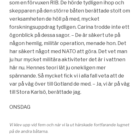
som en förvuxen RIB. De hörde tydligen ihop och
skepparen på den större båten berättade stolt om
verksamheten de höll på med, mycket
forskningsuppdrag tydligen. Carina trodde inte ett
ögonblick på dessa sagor. – De är säkert ute på
någon hemlig, militär operation, menade hon. Det
har säkert något med NATO att göra. Det vet man
ju hur mycket militära aktiviteter det är i vattnen
här nu. Hennes teori lät ju onekligen mer
spännande. Så mycket fick vi i alla fall veta att de
var på väg över till Gotland de med. – Ja, vi är på väg
till Stora Karlsö, berättade jag.
ONSDAG
Vi klev upp vid fem och när vi la ut härskade fortfarande lugnet
på de andra båtarna.