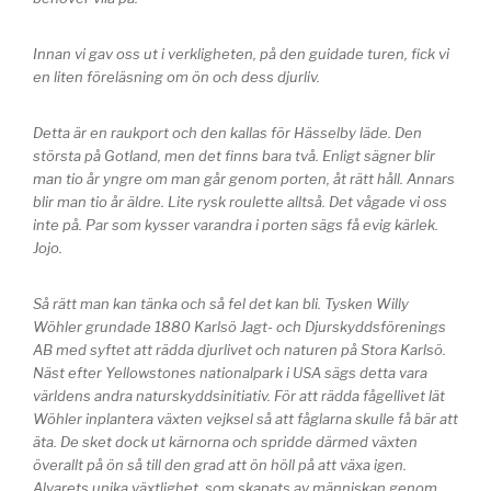
Innan vi gav oss ut i verkligheten, på den guidade turen, fick vi
en liten föreläsning om ön och dess djurliv.
Detta är en raukport och den kallas för Hässelby läde. Den
största på Gotland, men det finns bara två. Enligt sägner blir
man tio år yngre om man går genom porten, åt rätt håll. Annars
blir man tio år äldre. Lite rysk roulette alltså. Det vågade vi oss
inte på. Par som kysser varandra i porten sägs få evig kärlek.
Jojo.
Så rätt man kan tänka och så fel det kan bli. Tysken Willy
Wöhler grundade 1880 Karlsö Jagt- och Djurskyddsförenings
AB med syftet att rädda djurlivet och naturen på Stora Karlsö.
Näst efter Yellowstones nationalpark i USA sägs detta vara
världens andra naturskyddsinitiativ. För att rädda fågellivet lät
Wöhler inplantera växten vejksel så att fåglarna skulle få bär att
äta. De sket dock ut kärnorna och spridde därmed växten
överallt på ön så till den grad att ön höll på att växa igen.
Alvarets unika växtlighet, som skapats av människan genom