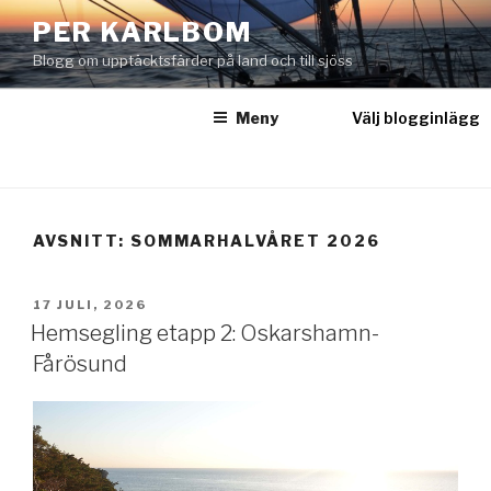
Hoppa
PER KARLBOM
till
Blogg om upptäcktsfärder på land och till sjöss
innehåll
Meny
Välj blogginlägg
AVSNITT:
SOMMARHALVÅRET 2026
PUBLICERAT
17 JULI, 2026
Hemsegling etapp 2: Oskarshamn-
Fårösund