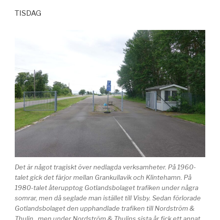
TISDAG
Det är något tragiskt över nedlagda verksamheter. På 1960-
talet gick det färjor mellan Grankullavik och Klintehamn. På
1980-talet återupptog Gotlandsbolaget trafiken under några
somrar, men då seglade man istället till Visby. Sedan förlorade
Gotlandsbolaget den upphandlade trafiken till Nordström &
Thulin., men under Nordström & Thulins sista år fick ett annat