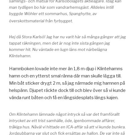
samlings- och matsal för Karlsöbolagets aktieägare. Idag kan
man tydligen bo här som vandrarhemsgäst. Alldeles intill
byggde Wöhler ett sommarhus, Spanghytte, av
överskottsmaterial från fyrbygget.
Hej då Stora Karlsö! Jag har nu varit här så många gånger att jag
tappat räkningen, men det är nog inte sista gången jag
kommer hit. Nu väntade en lugn läns mot närbelägna
Klintehamn.
Hamnboken lovade inte mer än 1,8 m djup i Klintehamns
hamn och en ytterst smal ränna där man skulle lägga till.
Min båt sticker drygt 2 m, så jag närmade mig hamnen på
helspänn. Djupet räckte dock till och blev över så vi kunde
vända runt båten och få en långsidesplats längs kajen.
Om Klintehamn lämnade något intryck så var det framförallt
intrycket av ett trist samhälle, öde, igenbommade affärer,
tråkiga hus. Nåväl vi hittade en ICA-affär så att vi kunde bunkra.
Jordgubbarna var slut och fick ersättas av hallon. De var inte så