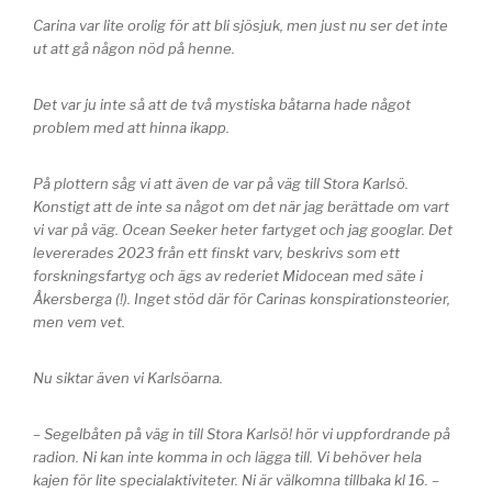
Carina var lite orolig för att bli sjösjuk, men just nu ser det inte
ut att gå någon nöd på henne.
Det var ju inte så att de två mystiska båtarna hade något
problem med att hinna ikapp.
På plottern såg vi att även de var på väg till Stora Karlsö.
Konstigt att de inte sa något om det när jag berättade om vart
vi var på väg. Ocean Seeker heter fartyget och jag googlar. Det
levererades 2023 från ett finskt varv, beskrivs som ett
forskningsfartyg och ägs av rederiet Midocean med säte i
Åkersberga (!). Inget stöd där för Carinas konspirationsteorier,
men vem vet.
Nu siktar även vi Karlsöarna.
– Segelbåten på väg in till Stora Karlsö! hör vi uppfordrande på
radion. Ni kan inte komma in och lägga till. Vi behöver hela
kajen för lite specialaktiviteter. Ni är välkomna tillbaka kl 16. –