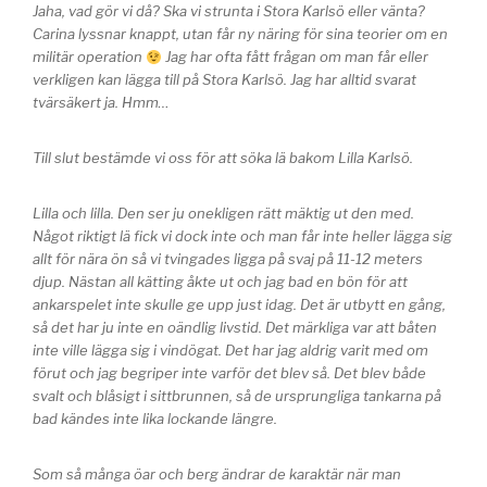
Jaha, vad gör vi då? Ska vi strunta i Stora Karlsö eller vänta?
Carina lyssnar knappt, utan får ny näring för sina teorier om en
militär operation
Jag har ofta fått frågan om man får eller
verkligen kan lägga till på Stora Karlsö. Jag har alltid svarat
tvärsäkert ja. Hmm…
Till slut bestämde vi oss för att söka lä bakom Lilla Karlsö.
Lilla och lilla. Den ser ju onekligen rätt mäktig ut den med.
Något riktigt lä fick vi dock inte och man får inte heller lägga sig
allt för nära ön så vi tvingades ligga på svaj på 11-12 meters
djup. Nästan all kätting åkte ut och jag bad en bön för att
ankarspelet inte skulle ge upp just idag. Det är utbytt en gång,
så det har ju inte en oändlig livstid. Det märkliga var att båten
inte ville lägga sig i vindögat. Det har jag aldrig varit med om
förut och jag begriper inte varför det blev så. Det blev både
svalt och blåsigt i sittbrunnen, så de ursprungliga tankarna på
bad kändes inte lika lockande längre.
Som så många öar och berg ändrar de karaktär när man