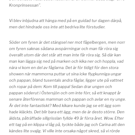
Kronprinsessan”.
Vi blev inbjudna att hänga med på en guidad tur dagen därpå,
men det hindrade oss inte att bedriva lite förstudier.
Söder om fyren är det stängsel ner mot fågelbergen, men norr
om fyren saknas sådana avspärrningar och man får röra sig
överallt utom där det står att man inte får röra sig. Så där kan
man kan lägga sig ned på marken och kika ner och hoppla, vad
nära vi kom en del av fåglarna. Det är för tidigt för den stora
showen när mammorna puttar ut sina icke flygkunniga ungar
och pappan, bland tusentals andra fåglar, ligger ute på vattnet
och ropar på dem: Kom till pappa! Sedan drar ungen och
pappan söderut i Östersjön och om inte förr, så ett knappt år
senare återförenas mamman och pappan och avlar en ny unge.
Är det inte fantastiskt? Med kikare kunde jag se ett ägg som
hade kläckts. Det blir bara ett ägg, men de är desto större. Den
äldsta, påträffade sillgrisslan fyllde 49 år förra året. Wow. Efter
ett tag på en klippa vi låg på, tyckte både jag och Carina att den
kändes lite svajig. Vi ville inte orsaka något skred, så vi rörde