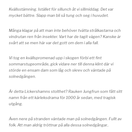
Kvällsstämning. Istället för sillunch åt vi sillmiddag. Det var
mycket bättre. Slapp man bli så tung och seg i huvudet.
Många klagar på att man inte behöver tvätta strålkastarna och
vindrutan ren från insekter. Vart har de tagit vägen? Kanske är
svårt att se men här var det gott om dem i alla fall.
Vi tog en kvällspromenad upp i skogen förbi ett fint
sommarstugeområde, gick vidare ner till denna klint där vi
störde en ensam dam som låg och skrev och väntade på
solnedgången.
Är detta Lickershamns stolthet? Rauken Jungfrun som fått sitt
namn från ett kärleksdrama för 1000 år sedan, med tragisk
utgång.
Även nere på stranden väntade man på solnedgången. Fullt av
folk. Att man aldrig tröttnar på alla dessa solnedgångar..