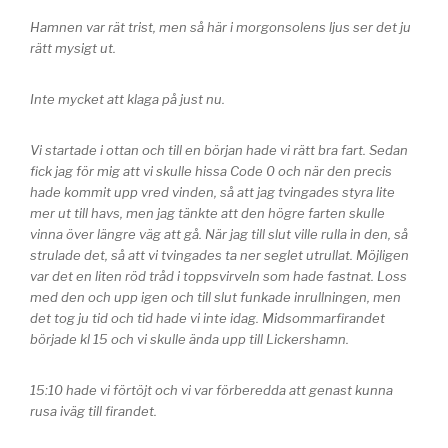
Hamnen var rät trist, men så här i morgonsolens ljus ser det ju
rätt mysigt ut.
Inte mycket att klaga på just nu.
Vi startade i ottan och till en början hade vi rätt bra fart. Sedan
fick jag för mig att vi skulle hissa Code 0 och när den precis
hade kommit upp vred vinden, så att jag tvingades styra lite
mer ut till havs, men jag tänkte att den högre farten skulle
vinna över längre väg att gå. När jag till slut ville rulla in den, så
strulade det, så att vi tvingades ta ner seglet utrullat. Möjligen
var det en liten röd tråd i toppsvirveln som hade fastnat. Loss
med den och upp igen och till slut funkade inrullningen, men
det tog ju tid och tid hade vi inte idag. Midsommarfirandet
började kl 15 och vi skulle ända upp till Lickershamn.
15:10 hade vi förtöjt och vi var förberedda att genast kunna
rusa iväg till firandet.