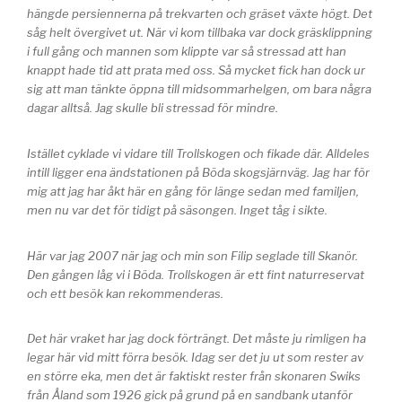
hängde persiennerna på trekvarten och gräset växte högt. Det
såg helt övergivet ut. När vi kom tillbaka var dock gräsklippning
i full gång och mannen som klippte var så stressad att han
knappt hade tid att prata med oss. Så mycket fick han dock ur
sig att man tänkte öppna till midsommarhelgen, om bara några
dagar alltså. Jag skulle bli stressad för mindre.
Istället cyklade vi vidare till Trollskogen och fikade där. Alldeles
intill ligger ena ändstationen på Böda skogsjärnväg. Jag har för
mig att jag har åkt här en gång för länge sedan med familjen,
men nu var det för tidigt på säsongen. Inget tåg i sikte.
Här var jag 2007 när jag och min son Filip seglade till Skanör.
Den gången låg vi i Böda. Trollskogen är ett fint naturreservat
och ett besök kan rekommenderas.
Det här vraket har jag dock förträngt. Det måste ju rimligen ha
legar här vid mitt förra besök. Idag ser det ju ut som rester av
en större eka, men det är faktiskt rester från skonaren Swiks
från Åland som 1926 gick på grund på en sandbank utanför