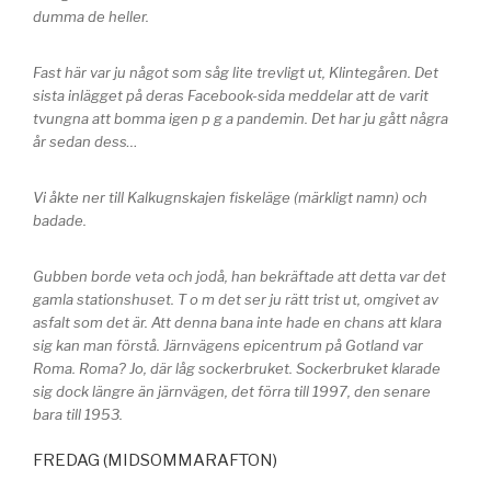
dumma de heller.
Fast här var ju något som såg lite trevligt ut, Klintegåren. Det
sista inlägget på deras Facebook-sida meddelar att de varit
tvungna att bomma igen p g a pandemin. Det har ju gått några
år sedan dess…
Vi åkte ner till Kalkugnskajen fiskeläge (märkligt namn) och
badade.
Gubben borde veta och jodå, han bekräftade att detta var det
gamla stationshuset. T o m det ser ju rätt trist ut, omgivet av
asfalt som det är. Att denna bana inte hade en chans att klara
sig kan man förstå. Järnvägens epicentrum på Gotland var
Roma. Roma? Jo, där låg sockerbruket. Sockerbruket klarade
sig dock längre än järnvägen, det förra till 1997, den senare
bara till 1953.
FREDAG (MIDSOMMARAFTON)