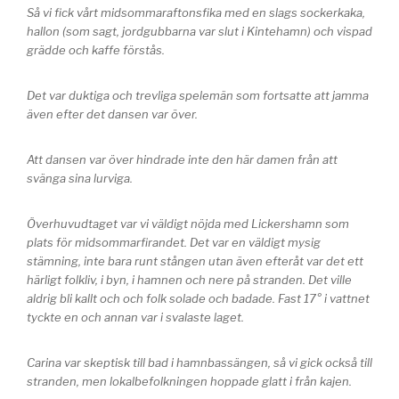
Så vi fick vårt midsommaraftonsfika med en slags sockerkaka,
hallon (som sagt, jordgubbarna var slut i Kintehamn) och vispad
grädde och kaffe förstås.
Det var duktiga och trevliga spelemän som fortsatte att jamma
även efter det dansen var över.
Att dansen var över hindrade inte den här damen från att
svänga sina lurviga.
Överhuvudtaget var vi väldigt nöjda med Lickershamn som
plats för midsommarfirandet. Det var en väldigt mysig
stämning, inte bara runt stången utan även efteråt var det ett
härligt folkliv, i byn, i hamnen och nere på stranden. Det ville
aldrig bli kallt och och folk solade och badade. Fast 17° i vattnet
tyckte en och annan var i svalaste laget.
Carina var skeptisk till bad i hamnbassängen, så vi gick också till
stranden, men lokalbefolkningen hoppade glatt i från kajen.