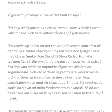
kommer på motsatt sida.
Vi gör ett nytt anlöp och nu är det tomt vid kajen.
Det är ju aldrig kul att bli avvisad, men nu blev vi istället varmt
välkomnade. Och bara vattnet får en ju på gott humör.
Det visade sig sedan att det var kronprinsessan som ställt till
det för oss. Under stort hysch-hysch hade hon tydligen rest
med Ocean Seeker från Öland till Stora Karlsö. Hon ville
tydligen lära sig lite om den forskning som bedrivs här och så
fick hon vara med och ringmärka fåglar och sjösätta en
segeldrönare. Och vad är då en segeldrönare, undrar vän av
ordning. Som jag förstod det är den ca två meter lång,
solcellsdriven och med ett slags segel i metall. Ett uppdrag den
skulle ha nu var att mäta förekomsten av skarpsill. Så bli inte
förvånade om ni ser en till synes vilsen och liten farkost ute på
havet.
Den senaste naturobservationen är av ett mer udda slag: ”17/6