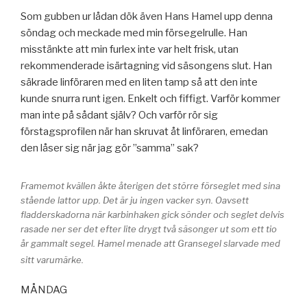
Som gubben ur lådan dök även Hans Hamel upp denna
söndag och meckade med min försegelrulle. Han
misstänkte att min furlex inte var helt frisk, utan
rekommenderade isärtagning vid säsongens slut. Han
säkrade linföraren med en liten tamp så att den inte
kunde snurra runt igen. Enkelt och fiffigt. Varför kommer
man inte på sådant själv? Och varför rör sig
förstagsprofilen när han skruvat åt linföraren, emedan
den låser sig när jag gör ”samma” sak?
Framemot kvällen åkte återigen det större förseglet med sina
stående lattor upp. Det är ju ingen vacker syn. Oavsett
fladderskadorna när karbinhaken gick sönder och seglet delvis
rasade ner ser det efter lite drygt två säsonger ut som ett tio
år gammalt segel. Hamel menade att Gransegel slarvade med
sitt varumärke.
MÅNDAG