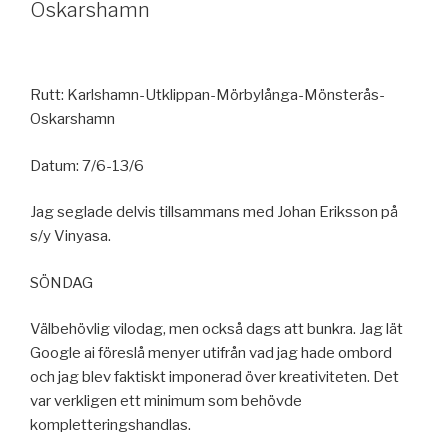
Oskarshamn
Rutt: Karlshamn-Utklippan-Mörbylånga-Mönsterås-
Oskarshamn
Datum: 7/6-13/6
Jag seglade delvis tillsammans med Johan Eriksson på
s/y Vinyasa.
SÖNDAG
Välbehövlig vilodag, men också dags att bunkra. Jag lät
Google ai föreslå menyer utifrån vad jag hade ombord
och jag blev faktiskt imponerad över kreativiteten. Det
var verkligen ett minimum som behövde
kompletteringshandlas.