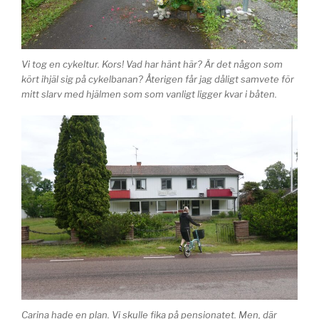
Vi tog en cykeltur. Kors! Vad har hänt här? Är det någon som
kört ihjäl sig på cykelbanan? Återigen får jag dåligt samvete för
mitt slarv med hjälmen som som vanligt ligger kvar i båten.
Carina hade en plan. Vi skulle fika på pensionatet. Men, där