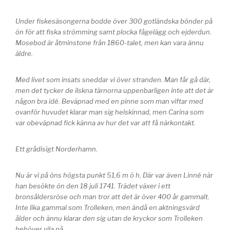
Under fiskesäsongerna bodde över 300 gotländska bönder på
ön för att fiska strömming samt plocka fågelägg och ejderdun.
Mosebod är åtminstone från 1860-talet, men kan vara ännu
äldre.
Med livet som insats sneddar vi över stranden. Man får gå där,
men det tycker de ilskna tärnorna uppenbarligen inte att det är
någon bra idé. Beväpnad med en pinne som man viftar med
ovanför huvudet klarar man sig helskinnad, men Carina som
var obeväpnad fick känna av hur det var att få närkontakt.
Ett grådisigt Norderhamn.
Nu är vi på öns högsta punkt 51,6 m ö h. Där var även Linné när
han besökte ön den 18 juli 1741. Trädet växer i ett
bronsåldersröse och man tror att det är över 400 år gammalt.
Inte lika gammal som Trolleken, men ändå en aktningsvärd
ålder och ännu klarar den sig utan de kryckor som Trolleken
behöver vila på.