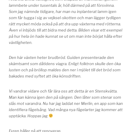
lammbete under tusentals år, höll därmed på att försvinna.
Som jag nämnde tidigare, har man nu inplanterat lamm igen
som får tugga i sig av vejksel-skotten och man lägger tydligen
rätt mycket möda också på att dra upp växterna med rötterna.
Även vi inbjöds till att bidra med detta. Bilden visar ett exempel
på hur hela ön hade kunnat se ut om man inte börjat hålla efter
växtligheten.
Den här växten heter brudbröd. Guiden presenterade den
skämtsamt som dåtidens viagra. Enligt folktron skulle den öka
lusten och på bröllop maldes den ner i mjölet till det bröd som
bakades med syftet att öka könsdriften.
Vi vandrar vidare och får lära oss att detta är en Stenskvätta.
Man kan känna igen den på sången. Den låter som stenar som
slås mot varandra. Nu har jag laddat ner Merlin, en app som kan
identifiera fågelsång. Vad många nya fågelarter jag kommer att
upptäcka. Hoppas jag
Fyren håller på att renoveras.