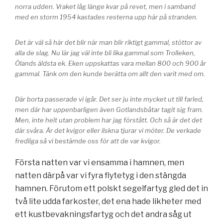
norra udden. Vraket låg länge kvar på revet, men i samband
med en storm 1954 kastades resterna upp här på stranden.
Det är väl så här det blir när man blir riktigt gammal, stöttor av
alla de slag. Nu lär jag väl inte bli lika gammal som Trolleken,
Ölands äldsta ek. Eken uppskattas vara mellan 800 och 900 år
gammal. Tänk om den kunde berätta om allt den varit med om.
Där borta passerade vi igår. Det ser ju inte mycket ut till farled,
men där har uppenbarligen även Gotlandsbåtar tagit sig fram.
Men, inte helt utan problem har jag förstått. Och så är det det
där svåra. Är det kvigor eller ilskna tjurar vi möter. De verkade
fredliga så vi bestämde oss för att de var kvigor.
Första natten var vi ensamma i hamnen, men
natten därpå var vi fyra flytetyg i den stängda
hamnen. Förutom ett polskt segelfartyg gled det in
två lite udda farkoster, det ena hade likheter med
ett kustbevakningsfartyg och det andra såg ut