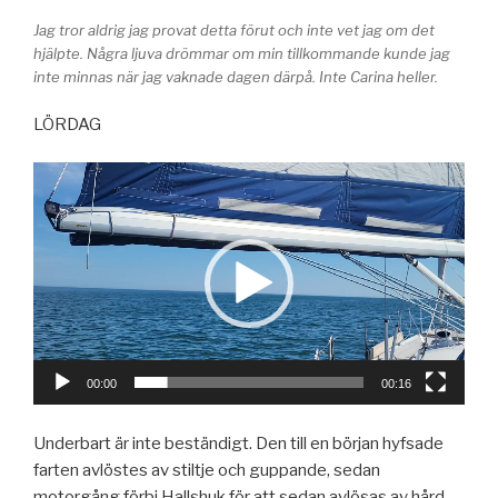
Jag tror aldrig jag provat detta förut och inte vet jag om det
hjälpte. Några ljuva drömmar om min tillkommande kunde jag
inte minnas när jag vaknade dagen därpå. Inte Carina heller.
LÖRDAG
Videospelare
00:00
00:16
Underbart är inte beständigt. Den till en början hyfsade
farten avlöstes av stiltje och guppande, sedan
motorgång förbi Hallshuk för att sedan avlösas av hård