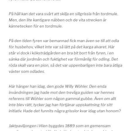
På håll kan det vara svårt att skilja en sillgrissla från tordmule.
Men, den lite kantigare näbben och de vita strecken är
kännetecken för en tordmule.
På den tiden fyren var bemannad fick man även se till att odla
för husbehov, vilket inte var så lätt på det karga alvaret. Här
står vi dock i köksträdgården en bra bit bort från fyren, i en
sänka där jordmån och fuktighet var förmånlig för odling. Det
röda skall vara en pion, så det var uppenbarligen inte bara ätliga
växter som odlades.
Här hänger han idag, den gode Willy Wöhler. Den enda
invändningen jag hade mot den trevliga guiden var hennes
referens till Wöhler som någon gammal gubbe. Även om allt
inte blev rätt, tycker jag han förtjänar uppskattning för sitt
initiativ. Hade det funnits några grisslor kvar idag utan honom?
Jaktpaviljongen i Hien byggdes 1889 som en gemensam