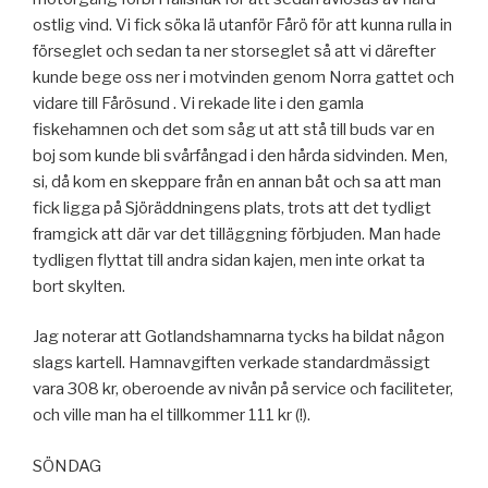
ostlig vind. Vi fick söka lä utanför Fårö för att kunna rulla in
förseglet och sedan ta ner storseglet så att vi därefter
kunde bege oss ner i motvinden genom Norra gattet och
vidare till Fårösund . Vi rekade lite i den gamla
fiskehamnen och det som såg ut att stå till buds var en
boj som kunde bli svårfångad i den hårda sidvinden. Men,
si, då kom en skeppare från en annan båt och sa att man
fick ligga på Sjöräddningens plats, trots att det tydligt
framgick att där var det tilläggning förbjuden. Man hade
tydligen flyttat till andra sidan kajen, men inte orkat ta
bort skylten.
Jag noterar att Gotlandshamnarna tycks ha bildat någon
slags kartell. Hamnavgiften verkade standardmässigt
vara 308 kr, oberoende av nivån på service och faciliteter,
och ville man ha el tillkommer 111 kr (!).
SÖNDAG