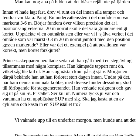
Man kan nog ana på bilden att det blåser rejält ute på fjärden.
Innan vi hade lagt fast, drev vi runt en del innan alla tampar och
fendrar var klara. Pang! En undervattenssten i det område som var
markerat 3-6 m. Börjar fundera över vilken precision det är i
positionsangivelserna. 20 m norrut skulle det vara grundare enligt
kortet. Upptäckte vi en outmärkt sten eller var vi i själva verket i det
område som var märkt 0-3 m 20 m norrut jämfört med den position
gps:en markerade? Eller var det ett exempel på att positionen var
korrekt, men kortet förskjutet?
Princess-skepparen berättade sedan att han gått med i en stegtävling
tillsammans med några kompisar. Han kämpade tappert runt ön,
vilket såg lite kul ut. Han slog nästan knut på sig själv. Morgonen
därpå bekände han att han förlorat stort dagen innan. Undra på det,
när bara denna minimala kobbe, med diverse hinder dessutom, stod
till förfogande för steggenererandet. Han verkade resignera och gav
sig ut på sin SUP istället. Ser kul ut. Numera tycks ju var och
varannan ha en uppblåsbar SUP med sig. Ska jag kasta ut en av
cyklarna och kasta in en SUP istället tro?
Vi vaknade upp till en underbar morgon, men kunde ana att det in
Det är stressigt att ha semester. Man vill ju dricka en lång kaff