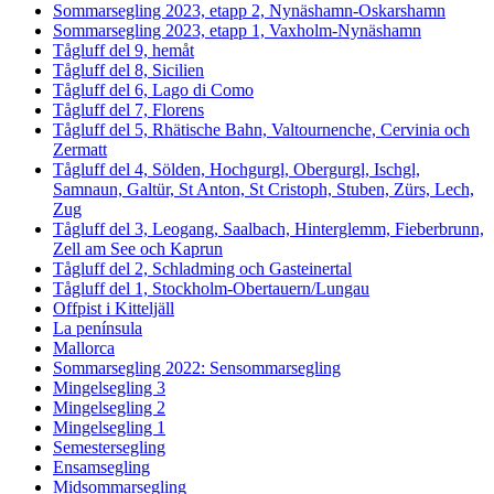
Sommarsegling 2023, etapp 2, Nynäshamn-Oskarshamn
Sommarsegling 2023, etapp 1, Vaxholm-Nynäshamn
Tågluff del 9, hemåt
Tågluff del 8, Sicilien
Tågluff del 6, Lago di Como
Tågluff del 7, Florens
Tågluff del 5, Rhätische Bahn, Valtournenche, Cervinia och
Zermatt
Tågluff del 4, Sölden, Hochgurgl, Obergurgl, Ischgl,
Samnaun, Galtür, St Anton, St Cristoph, Stuben, Zürs, Lech,
Zug
Tågluff del 3, Leogang, Saalbach, Hinterglemm, Fieberbrunn,
Zell am See och Kaprun
Tågluff del 2, Schladming och Gasteinertal
Tågluff del 1, Stockholm-Obertauern/Lungau
Offpist i Kitteljäll
La península
Mallorca
Sommarsegling 2022: Sensommarsegling
Mingelsegling 3
Mingelsegling 2
Mingelsegling 1
Semestersegling
Ensamsegling
Midsommarsegling