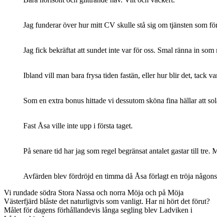
Jag funderar över hur mitt CV skulle stå sig om tjänsten som förv
Jag fick bekräftat att sundet inte var för oss. Smal ränna in som
Ibland vill man bara frysa tiden fastän, eller hur blir det, tack 
Som en extra bonus hittade vi dessutom sköna fina hällar att sola
Fast Åsa ville inte upp i första taget.
På senare tid har jag som regel begränsat antalet gastar till tr
Avfärden blev fördröjd en timma då Åsa förlagt en tröja någons
Vi rundade södra Stora Nassa och norra Möja och på Möja
Västerfjärd blåste det naturligtvis som vanligt. Har ni hört det förut?
Målet för dagens förhållandevis långa segling blev Ladviken i