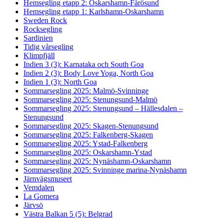
Hemsegling etapp 2: Oskarshamn-Fårösund
Hemsegling etapp 1: Karlshamn-Oskarshamn
Sweden Rock
Rocksegling
Sardinien
Tidig vårsegling
Klimpfjäll
Indien 3 (3): Karnataka och South Goa
Indien 2 (3): Body Love Yoga, North Goa
Indien 1 (3): North Goa
Sommarsegling 2025: Malmö-Svinninge
Sommarsegling 2025: Stenungsund-Malmö
Sommarsegling 2025: Stenungsund – Hällesdalen –
Stenungsund
Sommarsegling 2025: Skagen-Stenungsund
Sommarsegling 2025: Falkenberg-Skagen
Sommarsegling 2025: Ystad-Falkenberg
Sommarsegling 2025: Oskarshamn-Ystad
Sommarsegling 2025: Nynäshamn-Oskarshamn
Sommarsegling 2025: Svinninge marina-Nynäshamn
Järnvägsmuseet
Vemdalen
La Gomera
Järvsö
Västra Balkan 5 (5): Belgrad