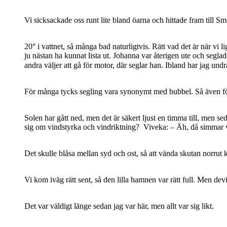
Vi sicksackade oss runt lite bland öarna och hittade fram till S
20° i vattnet, så många bad naturligtvis. Rätt vad det är när vi
ju nästan ha kunnat lista ut. Johanna var återigen ute och seg
andra väljer att gå för motor, där seglar han. Ibland har jag u
För många tycks segling vara synonymt med bubbel. Så även fö
Solen har gått ned, men det är säkert ljust en timma till, men 
sig om vindstyrka och vindriktning? Viveka: – Äh, då simmar vi
Det skulle blåsa mellan syd och ost, så att vända skutan norrut k
Vi kom iväg rätt sent, så den lilla hamnen var rätt full. Men devi
Det var väldigt länge sedan jag var här, men allt var sig likt.