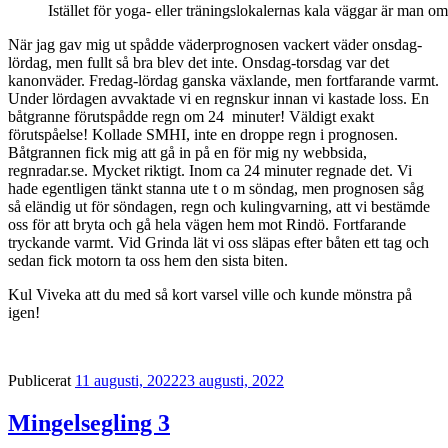
Istället för yoga- eller träningslokalernas kala väggar är man 
När jag gav mig ut spådde väderprognosen vackert väder onsdag-
lördag, men fullt så bra blev det inte. Onsdag-torsdag var det
kanonväder. Fredag-lördag ganska växlande, men fortfarande varmt.
Under lördagen avvaktade vi en regnskur innan vi kastade loss. En
båtgranne förutspådde regn om 24 minuter! Väldigt exakt
förutspåelse! Kollade SMHI, inte en droppe regn i prognosen.
Båtgrannen fick mig att gå in på en för mig ny webbsida,
regnradar.se. Mycket riktigt. Inom ca 24 minuter regnade det. Vi
hade egentligen tänkt stanna ute t o m söndag, men prognosen såg
så eländig ut för söndagen, regn och kulingvarning, att vi bestämde
oss för att bryta och gå hela vägen hem mot Rindö. Fortfarande
tryckande varmt. Vid Grinda lät vi oss släpas efter båten ett tag och
sedan fick motorn ta oss hem den sista biten.
Kul Viveka att du med så kort varsel ville och kunde mönstra på
igen!
Publicerat
11 augusti, 2022
23 augusti, 2022
Mingelsegling 3