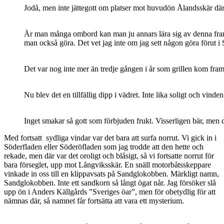
Jodå, men inte jättegott om platser mot huvudön Ålandsskär där 
Är man många ombord kan man ju annars lära sig av denna franska
man också göra. Det vet jag inte om jag sett någon göra förut 
Det var nog inte mer än tredje gången i år som grillen kom fram.
Nu blev det en tillfällig dipp i vädret. Inte lika soligt och vin
Inget smakar så gott som förbjuden frukt. Visserligen bär, men
Med fortsatt sydliga vindar var det bara att surfa norrut. Vi gick in i
Söderfladen eller Söderöfladen som jag trodde att den hette och
rekade, men där var det oroligt och blåsigt, så vi fortsatte norrut för
bara förseglet, upp mot Långviksskär. En snäll motorbåtsskeppare
vinkade in oss till en klippavsats på Sandglokobben. Märkligt namn,
Sandglokobben. Inte ett sandkorn så långt ögat når. Jag försöker slå
upp ön i Anders Källgårds ”Sveriges öar”, men för obetydlig för att
nämnas där, så namnet får fortsätta att vara ett mysterium.