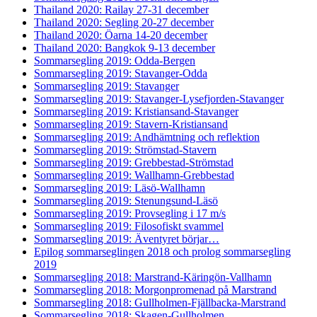
Thailand 2020: Railay 27-31 december
Thailand 2020: Segling 20-27 december
Thailand 2020: Öarna 14-20 december
Thailand 2020: Bangkok 9-13 december
Sommarsegling 2019: Odda-Bergen
Sommarsegling 2019: Stavanger-Odda
Sommarsegling 2019: Stavanger
Sommarsegling 2019: Stavanger-Lysefjorden-Stavanger
Sommarsegling 2019: Kristiansand-Stavanger
Sommarsegling 2019: Stavern-Kristiansand
Sommarsegling 2019: Andhämtning och reflektion
Sommarsegling 2019: Strömstad-Stavern
Sommarsegling 2019: Grebbestad-Strömstad
Sommarsegling 2019: Wallhamn-Grebbestad
Sommarsegling 2019: Läsö-Wallhamn
Sommarsegling 2019: Stenungsund-Läsö
Sommarsegling 2019: Provsegling i 17 m/s
Sommarsegling 2019: Filosofiskt svammel
Sommarsegling 2019: Äventyret börjar…
Epilog sommarseglingen 2018 och prolog sommarsegling
2019
Sommarsegling 2018: Marstrand-Käringön-Vallhamn
Sommarsegling 2018: Morgonpromenad på Marstrand
Sommarsegling 2018: Gullholmen-Fjällbacka-Marstrand
Sommarsegling 2018: Skagen-Gullholmen