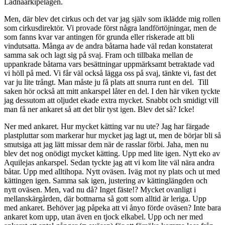
Lådnaarkipelagen.
Men, där blev det cirkus och det var jag själv som iklädde mig rollen
som cirkusdirektör. Vi provade först några landförtöjningar, men de
som fanns kvar var antingen för grunda eller riskerade att bli
vindutsatta. Många av de andra båtarna hade väl redan konstaterat
samma sak och lagt sig på svaj. Fram och tillbaka mellan de
uppankrade båtarna vars besättningar uppmärksamt betraktade vad
vi höll på med. Vi får väl också lägga oss på svaj, tänkte vi, fast det
var ju lite trångt. Man måste ju få plats att snurra runt en del. Till
saken hör också att mitt ankarspel låter en del. I den här viken tyckte
jag dessutom att oljudet ekade extra mycket. Snabbt och smidigt vill
man få ner ankaret så att det blir tyst igen. Blev det så? Icke!
Ner med ankaret. Hur mycket kätting var nu ute? Jag har färgade
plastpluttar som markerar hur mycket jag lagt ut, men de börjar bli så
smutsiga att jag lätt missar dem när de rasslar förbi. Jaha, men nu
blev det nog onödigt mycket kätting. Upp med lite igen. Nytt eko av
Aquilejas ankarspel. Sedan tyckte jag att vi kom lite väl nära andra
båtar. Upp med alltihopa. Nytt oväsen. Iväg mot ny plats och ut med
kättingen igen. Samma sak igen, justering av kättinglängden och
nytt oväsen. Men, vad nu då? Inget fäste!? Mycket ovanligt i
mellanskärgården, där bottnarna så gott som alltid är leriga. Upp
med ankaret. Behöver jag påpeka att vi ånyo förde oväsen? Inte bara
ankaret kom upp, utan även en tjock elkabel. Upp och ner med