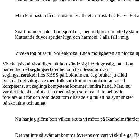
Man kan nästan få en illusion av att det är frost. I själva verket ä
Snart bränner solen bort sjöröken, men miljön är ju inte fy skam 
Kuttrande duvor sprider lugn och harmoni. I alla fall i mig.
Viveka tog buss till Sollenkroka. Enda möjligheten att plocka upp
Viveka påstod visserligen att hon kände sig lite ringrostig, men hon
har en hel del seglingserfarenhet och har dessutom varit
seglingsinstruktör hos KSSS på Lökholmen. Jag brukar ju alltid
tycka att det viktigaste med folk som kommer ombord är social
kompetens, att seglingskompetens kommer i andra hand. Men, nu
var det faktiskt skönt att ha med någon som man inte behövde
förklara allt för och som dessutom dristade sig till att ha synpunkter
på skotning och annat.
Nu har jag glömt bort vilken skuta vi mötte på Kanholmsfjärden, 
Det var inte så svårt att komma överens om vart vi skulle gå. Bå