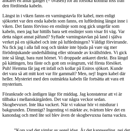
ankaret ett antal gånger (= oväsen) för att försöka komma loss från
den fördömda kabeln.
Längst in i viken fanns en varningstavla för kabel, men enligt
sjökortet var den enda kabeln som fanns, en luftledning längst inne i
viken. Det fanns förvisso en enslinje som nog gick ungefär som
kabeln, men jag har hittills bara sett enslinjer som visar fri väg. Var
detta något annat påfund? Syftade varningstavlan på land i själva
verket på en sjökabel och inte på luftledningen? Väldigt förvirrande.
Nu fick jag i alla fall nog och tänkte inte bjuda på vare sig mer
förödmjukande underhållning eller störande av kvällsfriden. Vi gick
inte så långt, bara runt hörnet. Vi droppade ankaret direkt. Bra längd
på kättingen, bra fäste och gott om svängrum, vid första försöket.
Puh! Hemma får jag ett infall och kollar på Eniros sjökort. Kunde
det vara så att mitt kort var för gammalt? Men, nej! Ingen kabel där
heller. Mysteriet med den outmärkta kabeln får fortsätta att vara ett
mysterium.
Förankrade och äntligen läge för middag. Jag konstaterar att vi är
tillbaka i mellanskärgården. Det var några veckor sedan.
Skogbevuxet. Inte lika vackert. När vi vaknar hör vi mistlurar i
bakgrunden. Dimmigt? Ingenting vi märkte av, tvärtom blev det en
kanondag och med lite sol blev även de skogbevuxna öarna vackra.
”Kors vad det vimlar av segel idag. Är det kappsegling, nej det