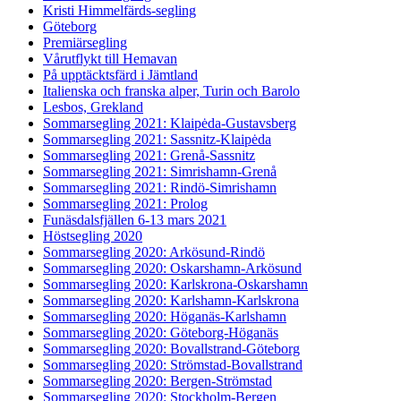
Kristi Himmelfärds-segling
Göteborg
Premiärsegling
Vårutflykt till Hemavan
På upptäcktsfärd i Jämtland
Italienska och franska alper, Turin och Barolo
Lesbos, Grekland
Sommarsegling 2021: Klaipėda-Gustavsberg
Sommarsegling 2021: Sassnitz-Klaipėda
Sommarsegling 2021: Grenå-Sassnitz
Sommarsegling 2021: Simrishamn-Grenå
Sommarsegling 2021: Rindö-Simrishamn
Sommarsegling 2021: Prolog
Funäsdalsfjällen 6-13 mars 2021
Höstsegling 2020
Sommarsegling 2020: Arkösund-Rindö
Sommarsegling 2020: Oskarshamn-Arkösund
Sommarsegling 2020: Karlskrona-Oskarshamn
Sommarsegling 2020: Karlshamn-Karlskrona
Sommarsegling 2020: Höganäs-Karlshamn
Sommarsegling 2020: Göteborg-Höganäs
Sommarsegling 2020: Bovallstrand-Göteborg
Sommarsegling 2020: Strömstad-Bovallstrand
Sommarsegling 2020: Bergen-Strömstad
Sommarsegling 2020: Stockholm-Bergen