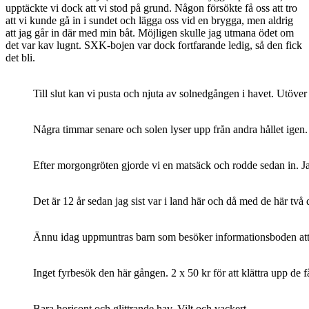
upptäckte vi dock att vi stod på grund. Någon försökte få oss att tro
att vi kunde gå in i sundet och lägga oss vid en brygga, men aldrig
att jag går in där med min båt. Möjligen skulle jag utmana ödet om
det var kav lugnt. SXK-bojen var dock fortfarande ledig, så den fick
det bli.
Till slut kan vi pusta och njuta av solnedgången i havet. Utöve
Några timmar senare och solen lyser upp från andra hållet igen.
Efter morgongröten gjorde vi en matsäck och rodde sedan in. Jag
Det är 12 år sedan jag sist var i land här och då med de här t
Ännu idag uppmuntras barn som besöker informationsboden att g
Inget fyrbesök den här gången. 2 x 50 kr för att klättra upp de
Bara horisont och glittrande hav. Vilt och vackert.