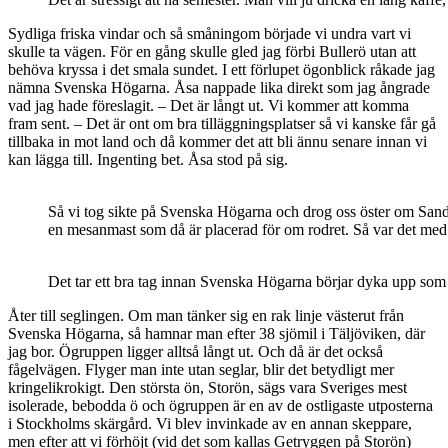
Sydliga friska vindar och så småningom började vi undra vart vi
skulle ta vägen. För en gång skulle gled jag förbi Bullerö utan att
behöva kryssa i det smala sundet. I ett förlupet ögonblick råkade jag
nämna Svenska Högarna. Åsa nappade lika direkt som jag ångrade
vad jag hade föreslagit. – Det är långt ut. Vi kommer att komma
fram sent. – Det är ont om bra tilläggningsplatser så vi kanske får gå
tillbaka in mot land och då kommer det att bli ännu senare innan vi
kan lägga till. Ingenting bet. Åsa stod på sig.
Så vi tog sikte på Svenska Högarna och drog oss öster om Sandha
en mesanmast som då är placerad för om rodret. Så var det med d
Det tar ett bra tag innan Svenska Högarna börjar dyka upp som 
Åter till seglingen. Om man tänker sig en rak linje västerut från
Svenska Högarna, så hamnar man efter 38 sjömil i Täljöviken, där
jag bor. Ögruppen ligger alltså långt ut. Och då är det också
fågelvägen. Flyger man inte utan seglar, blir det betydligt mer
kringelikrokigt. Den största ön, Storön, sägs vara Sveriges mest
isolerade, bebodda ö och ögruppen är en av de ostligaste utposterna
i Stockholms skärgård. Vi blev invinkade av en annan skeppare,
men efter att vi förhöjt (vid det som kallas Getryggen på Storön)