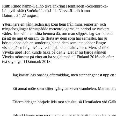
Rutt: Rindö hamn-Gällnö (svajankring Hemfladen)-Sollenkroka-
Långviksskär (Smörkobben)-Lilla Nassa-Rindö hamn
Datum : 24-27 augusti
Ytterligare en gång sedan jag kom hem från mina semester- och
mingelseglingar förutspådde meteorologerna en period av vackert
väder. Inte vill man sitta hemma då, om man slipper. Jag var beredd
på att ge mig ut ensam, de flesta av dem som har semester, har ju
börjat jobba och en sondering bland dem som inte jobbar längre
visade på en hög nivå av redan planerade aktiviteter. Men, så dök
Viveka upp! Hon kunde haka på dag 2. Det är nu fjärde gången
Viveka mönstrar på efter att ha seglat med till Finland 2016 och efter
två seglingar i Danmark 2018.
Jag kastar loss onsdag eftermiddag, men stannar genast upp en
Ett annat möte som sätter igång tankeverksamheten. Marina lärov
Eftermiddagen började lida mot sitt slut, så Hemfladen vid Gäl
Ibland känner man på sig att det inte är läge att ligga och dra si