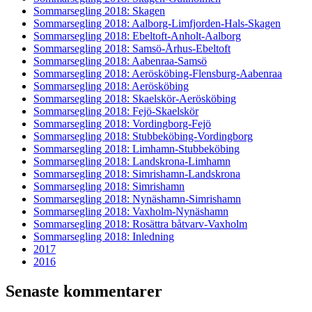
Sommarsegling 2018: Skagen
Sommarsegling 2018: Aalborg-Limfjorden-Hals-Skagen
Sommarsegling 2018: Ebeltoft-Anholt-Aalborg
Sommarsegling 2018: Samsö-Århus-Ebeltoft
Sommarsegling 2018: Aabenraa-Samsö
Sommarsegling 2018: Aerösköbing-Flensburg-Aabenraa
Sommarsegling 2018: Aerösköbing
Sommarsegling 2018: Skaelskör-Aerösköbing
Sommarsegling 2018: Fejö-Skaelskör
Sommarsegling 2018: Vordingborg-Fejö
Sommarsegling 2018: Stubbeköbing-Vordingborg
Sommarsegling 2018: Limhamn-Stubbeköbing
Sommarsegling 2018: Landskrona-Limhamn
Sommarsegling 2018: Simrishamn-Landskrona
Sommarsegling 2018: Simrishamn
Sommarsegling 2018: Nynäshamn-Simrishamn
Sommarsegling 2018: Vaxholm-Nynäshamn
Sommarsegling 2018: Rosättra båtvarv-Vaxholm
Sommarsegling 2018: Inledning
2017
2016
Senaste kommentarer