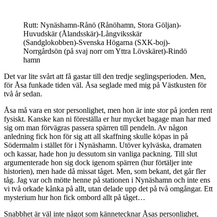
Rutt: Nynäshamn-Rånö (Rånöhamn, Stora Göljan)-
Huvudskär (Ålandsskär)-Långviksskär
(Sandglokobben)-Svenska Högarna (SXK-boj)-
Norrgårdsön (på svaj norr om Yttra Lövskäret)-Rindö
hamn
Det var lite svårt att få gastar till den tredje seglingsperioden. Men,
för Åsa funkade tiden väl. Åsa seglade med mig på Västkusten för
två år sedan.
Åsa må vara en stor personlighet, men hon är inte stor på jorden rent
fysiskt. Kanske kan ni föreställa er hur mycket bagage man har med
sig om man förvägras passera spärren till pendeln. Av någon
anledning fick hon för sig att all skaffning skulle köpas in på
Södermalm i stället för i Nynäshamn. Utöver kylväska, dramaten
och kassar, hade hon ju dessutom sin vanliga packning. Till slut
argumenterade hon sig dock igenom spärren (hur förtäljer inte
historien), men hade då missat tåget. Men, som bekant, det går fler
tåg. Jag var och mötte henne på stationen i Nynäshamn och inte ens
vi två orkade kånka på allt, utan delade upp det på två omgångar. Ett
mysterium hur hon fick ombord allt på tåget…
Snabbhet är väl inte något som kännetecknar Åsas personlighet,