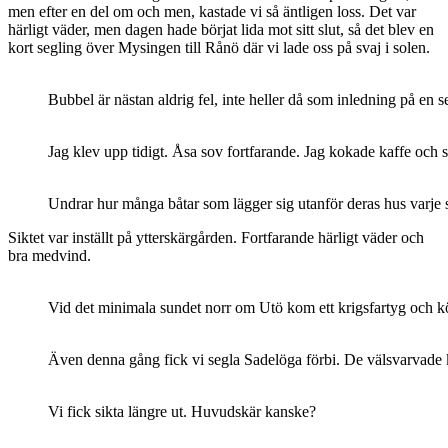
men efter en del om och men, kastade vi så äntligen loss. Det var
härligt väder, men dagen hade börjat lida mot sitt slut, så det blev en
kort segling över Mysingen till Rånö där vi lade oss på svaj i solen.
Bubbel är nästan aldrig fel, inte heller då som inledning på en
Jag klev upp tidigt. Åsa sov fortfarande. Jag kokade kaffe och 
Undrar hur många båtar som lägger sig utanför deras hus varje s
Siktet var inställt på ytterskärgården. Fortfarande härligt väder och
bra medvind.
Vid det minimala sundet norr om Utö kom ett krigsfartyg och kör
Även denna gång fick vi segla Sadelöga förbi. De välsvarvade 
Vi fick sikta längre ut. Huvudskär kanske?