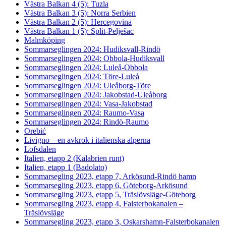
Västra Balkan 4 (5): Tuzla
Västra Balkan 3 (5): Norra Serbien
Västra Balkan 2 (5): Hercegovina
Västra Balkan 1 (5): Split-Pelješac
Malmköping
Sommarseglingen 2024: Hudiksvall-Rindö
Sommarseglingen 2024: Obbola-Hudiksvall
Sommarseglingen 2024: Luleå-Obbola
Sommarseglingen 2024: Töre-Luleå
Sommarseglingen 2024: Uleåborg-Töre
Sommarseglingen 2024: Jakobstad-Uleåborg
Sommarseglingen 2024: Vasa-Jakobstad
Sommarseglingen 2024: Raumo-Vasa
Sommarseglingen 2024: Rindö-Raumo
Orebić
Livigno – en avkrok i italienska alperna
Lofsdalen
Italien, etapp 2 (Kalabrien runt)
Italien, etapp 1 (Badolato)
Sommarsegling 2023, etapp 7, Arkösund-Rindö hamn
Sommarsegling 2023, etapp 6, Göteborg-Arkösund
Sommarsegling 2023, etapp 5, Träslövsläge-Göteborg
Sommarsegling 2023, etapp 4, Falsterbokanalen –
Träslövsläge
Sommarsegling 2023, etapp 3, Oskarshamn-Falsterbokanalen