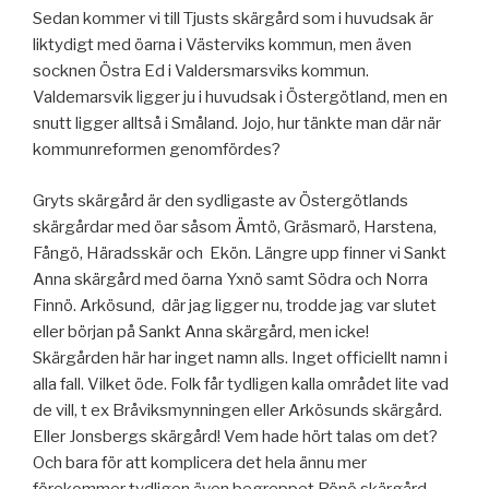
Sedan kommer vi till Tjusts skärgård som i huvudsak är
liktydigt med öarna i Västerviks kommun, men även
socknen Östra Ed i Valdersmarsviks kommun.
Valdemarsvik ligger ju i huvudsak i Östergötland, men en
snutt ligger alltså i Småland. Jojo, hur tänkte man där när
kommunreformen genomfördes?
Gryts skärgård är den sydligaste av Östergötlands
skärgårdar med öar såsom Ämtö, Gräsmarö, Harstena,
Fångö, Häradsskär och Ekön. Längre upp finner vi Sankt
Anna skärgård med öarna Yxnö samt Södra och Norra
Finnö. Arkösund, där jag ligger nu, trodde jag var slutet
eller början på Sankt Anna skärgård, men icke!
Skärgården här har inget namn alls. Inget officiellt namn i
alla fall. Vilket öde. Folk får tydligen kalla området lite vad
de vill, t ex Bråviksmynningen eller Arkösunds skärgård.
Eller Jonsbergs skärgård! Vem hade hört talas om det?
Och bara för att komplicera det hela ännu mer
förekommer tydligen även begreppet Rönö skärgård,