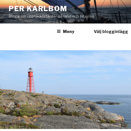
Hoppa
PER KARLBOM
till
Blogg om upptäcktsfärder på land och till sjöss
innehåll
Meny
Välj blogginlägg