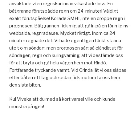
avvaktade vi en regnskur innan vi kastade loss. En
båtgranne förutspådde regn om 24 minuter! Väldigt
exakt förutspåelse! Kollade SMHI, inte en droppe regn i
prognosen. Båtgrannen fick mig att gå in på en för mig ny
webbsida, regnradar.se. Mycket riktigt. Inom ca 24
minuter regnade det. Vi hade egentligen tänkt stanna
ute t o m söndag, men prognosen såg så eländig ut för
söndagen, regn och kulingvarning, att vi bestämde oss
för att bryta och gå hela vägen hem mot Rindö.
Fortfarande tryckande varmt. Vid Grinda lät vi oss släpas
efter båten ett tag och sedan fick motorn ta oss hem
den sista biten.
Kul Viveka att du med så kort varsel ville och kunde
mönstra på igen!