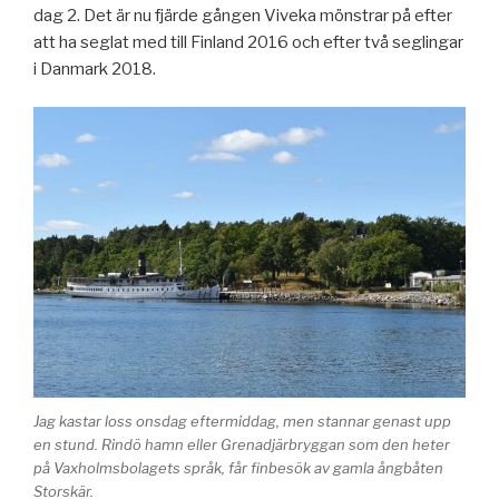
dag 2. Det är nu fjärde gången Viveka mönstrar på efter
att ha seglat med till Finland 2016 och efter två seglingar
i Danmark 2018.
Jag kastar loss onsdag eftermiddag, men stannar genast upp
en stund. Rindö hamn eller Grenadjärbryggan som den heter
på Vaxholmsbolagets språk, får finbesök av gamla ångbåten
Storskär.