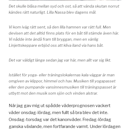
Det skulle blåsa mellan syd och ost, så att vända skutan norrut
kändes rätt naturligt. Lilla Nassa blev dagens mål.
Vi kom iväg rätt sent, så den lilla hamnen var rätt full. Men
devisen att det alltid finns plats för en båt till stämde även här.
Vi nådde inte ändå fram till bryggan, men en vänlig
Linjettskeppare erbjöd oss att kliva iland via hans båt.
Det var väldigt länge sedan jag var här, men allt var sig likt.
Istället för yoga- eller träningslokalernas kala väggar är man
omgiven av klippor, himmel och hav. Musiken till yogapasset
eller den pumpande vansinnesmusiken till träningspasset är
utbytt mot den musik som sjön och vinden alstrar.
När jag gav mig ut spådde väderprognosen vackert
väder onsdag-lördag, men fullt så bra blev det inte.
Onsdag-torsdag var det kanonväder. Fredag-lördag
ganska växlande, men fortfarande varmt. Under lördagen