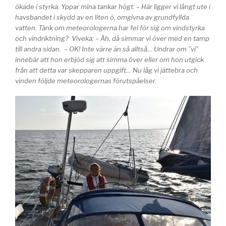
ökade i styrka. Yppar mina tankar högt: – Här ligger vi långt ute i
havsbandet i skydd av en liten ö, omgivna av grundfyllda
vatten. Tänk om meteorologerna har fel för sig om vindstyrka
och vindriktning? Viveka: – Äh, då simmar vi över med en tamp
till andra sidan. – OK! Inte värre än så alltså… Undrar om ”vi”
innebär att hon erbjöd sig att simma över eller om hon utgick
från att detta var skepparen uppgift… Nu låg vi jättebra och
vinden följde meteorologernas förutspåelser.