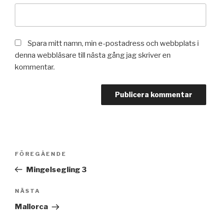
Spara mitt namn, min e-postadress och webbplats i
denna webbläsare till nästa gång jag skriver en
kommentar.
Inläggsnavigering
FÖREGÅENDE
Föregående
inlägg
Mingelsegling 3
NÄSTA
Nästa
inlägg
Mallorca