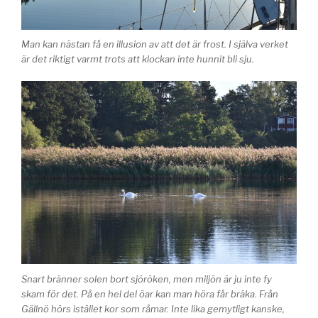
Man kan nästan få en illusion av att det är frost. I själva verket
är det riktigt varmt trots att klockan inte hunnit bli sju.
Snart bränner solen bort sjöröken, men miljön är ju inte fy
skam för det. På en hel del öar kan man höra får bräka. Från
Gällnö hörs istället kor som råmar. Inte lika gemytligt kanske,