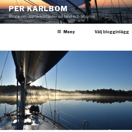
Hoppa
PER KARLBOM
till
Blogg om upptäcktsfärder på land och till sjöss
innehåll
Meny
Välj blogginlägg