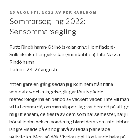
PUBLICERAT
25 AUGUSTI, 2022
AV
PER KARLBOM
Sommarsegling 2022:
Sensommarsegling
Rutt: Rindö hamn-Gällnö (svajankring Hemfladen)-
Sollenkroka-Långviksskär (Smörkobben)-Lilla Nassa-
Rindö hamn
Datum : 24-27 augusti
Ytterligare en gång sedan jag kom hem från mina
semester- och mingelseglingar förutspådde
meteorologerna en period av vackert väder. Inte vill man
sitta hemma då, om man slipper. Jag var beredd på att ge
mig ut ensam, de flesta av dem som har semester, har ju
börjat jobba och en sondering bland dem som inte jobbar
längre visade på en hög nivå av redan planerade
aktiviteter. Men, så dök Viveka upp! Hon kunde haka på