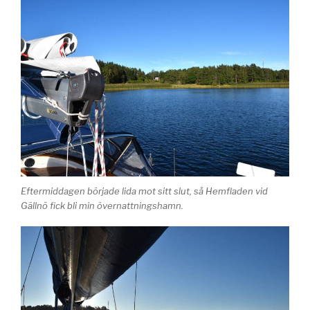
Eftermiddagen började lida mot sitt slut, så Hemfladen vid
Gällnö fick bli min övernattningshamn.