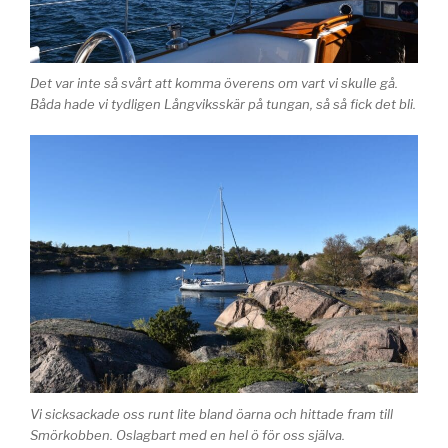
Det var inte så svårt att komma överens om vart vi skulle gå.
Båda hade vi tydligen Långviksskär på tungan, så så fick det bli.
Vi sicksackade oss runt lite bland öarna och hittade fram till
Smörkobben. Oslagbart med en hel ö för oss själva.