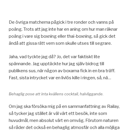
De övriga matcherna pågick i tre ronder och vanns på
poäng. Trots att jag inte har en aning om hur man räknar
poäng i vare sig boxning eller thai-boxning, så gick det
ändå att gissa rätt vem som skulle utses till segrare.
Jaha, vad tyckte jag då? Jo, det var faktiskt lite
spännande. Jag upptäckte hur jag själv bidrog till
publikens sus, när någon av boxarna fick in en bra träff.
Fast, sista intrycket var en livlös kille i ringen, så, nä…
Behaglig pose att inta kvällens cocktail, halvliggande.
Om jag ska försöka mig på en sammanfattning av Railay,
så tycker jag stället är väl värt ett besök, inte som
huvudmål, men absolut värt en omväg. Förutom naturen
så råder det också en behaglig atmosfär och alla möjliga