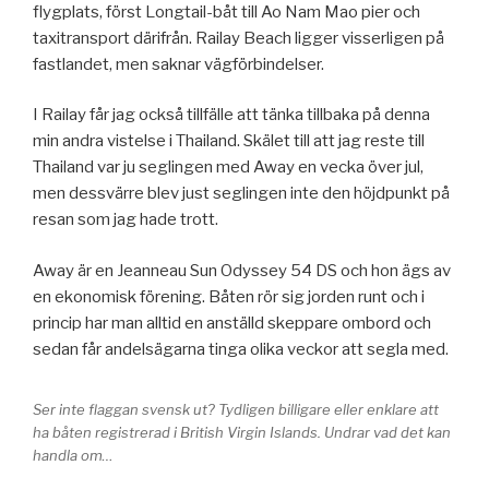
flygplats, först Longtail-båt till Ao Nam Mao pier och
taxitransport därifrån. Railay Beach ligger visserligen på
fastlandet, men saknar vägförbindelser.
I Railay får jag också tillfälle att tänka tillbaka på denna
min andra vistelse i Thailand. Skälet till att jag reste till
Thailand var ju seglingen med Away en vecka över jul,
men dessvärre blev just seglingen inte den höjdpunkt på
resan som jag hade trott.
Away är en Jeanneau Sun Odyssey 54 DS och hon ägs av
en ekonomisk förening. Båten rör sig jorden runt och i
princip har man alltid en anställd skeppare ombord och
sedan får andelsägarna tinga olika veckor att segla med.
Ser inte flaggan svensk ut? Tydligen billigare eller enklare att
ha båten registrerad i British Virgin Islands. Undrar vad det kan
handla om…