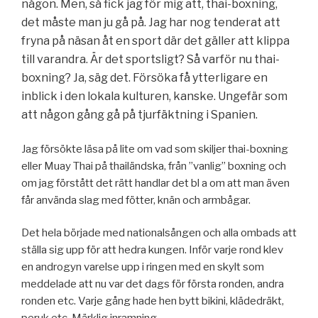
någon. Men, så fick jag för mig att, thai-boxning,
det måste man ju gå på. Jag har nog tenderat att
fryna på näsan åt en sport där det gäller att klippa
till varandra. Är det sportsligt? Så varför nu thai-
boxning? Ja, säg det. Försöka få ytterligare en
inblick i den lokala kulturen, kanske. Ungefär som
att någon gång gå på tjurfäktning i Spanien.
Jag försökte läsa på lite om vad som skiljer thai-boxning
eller Muay Thai på thailändska, från ”vanlig” boxning och
om jag förstått det rätt handlar det bl a om att man även
får använda slag med fötter, knän och armbågar.
Det hela började med nationalsången och alla ombads att
ställa sig upp för att hedra kungen. Inför varje rond klev
en androgyn varelse upp i ringen med en skylt som
meddelade att nu var det dags för första ronden, andra
ronden etc. Varje gång hade hen bytt bikini, klädedräkt,