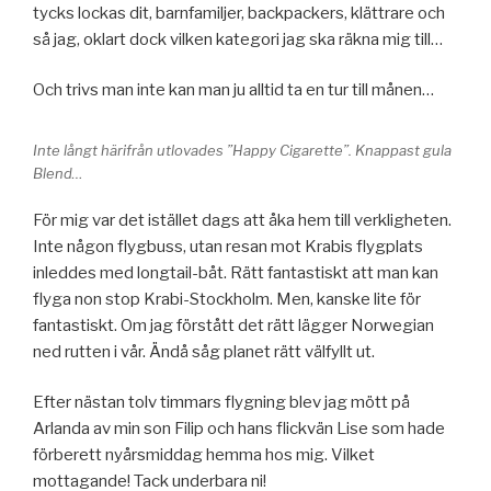
tycks lockas dit, barnfamiljer, backpackers, klättrare och
så jag, oklart dock vilken kategori jag ska räkna mig till…
Och trivs man inte kan man ju alltid ta en tur till månen…
Inte långt härifrån utlovades ”Happy Cigarette”. Knappast gula
Blend…
För mig var det istället dags att åka hem till verkligheten.
Inte någon flygbuss, utan resan mot Krabis flygplats
inleddes med longtail-båt. Rätt fantastiskt att man kan
flyga non stop Krabi-Stockholm. Men, kanske lite för
fantastiskt. Om jag förstått det rätt lägger Norwegian
ned rutten i vår. Ändå såg planet rätt välfyllt ut.
Efter nästan tolv timmars flygning blev jag mött på
Arlanda av min son Filip och hans flickvän Lise som hade
förberett nyårsmiddag hemma hos mig. Vilket
mottagande! Tack underbara ni!