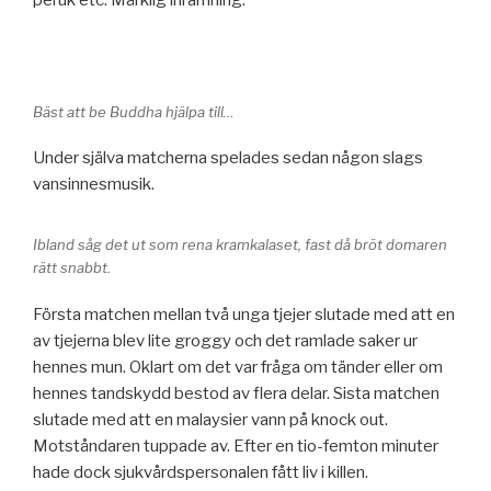
peruk etc. Märklig inramning.
Bäst att be Buddha hjälpa till…
Under själva matcherna spelades sedan någon slags
vansinnesmusik.
Ibland såg det ut som rena kramkalaset, fast då bröt domaren
rätt snabbt.
Första matchen mellan två unga tjejer slutade med att en
av tjejerna blev lite groggy och det ramlade saker ur
hennes mun. Oklart om det var fråga om tänder eller om
hennes tandskydd bestod av flera delar. Sista matchen
slutade med att en malaysier vann på knock out.
Motståndaren tuppade av. Efter en tio-femton minuter
hade dock sjukvårdspersonalen fått liv i killen.