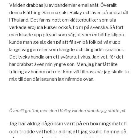
Världen drabbas ju av pandemier emellanåt. Överallt
denna klättring. Samma sak i Railay och även på andra håll
i Thailand. Det fanns gott om klätterbutiker som alla
verkade erbjuda kurser också, t o m på svenska. Så fort
man kikade upp på vad som såg ut som en häftig klippa
kunde man ge sig den på att få syn på folk på väg upp
längs väggen eller som hängde och dinglade i sina linor.
Det tycks handla om ett svårartat virus. Jag vet, för det
har drabbat även min yngre son. Men, jag har fått lite
träning av honom och det kom väl till pass när jag skulle ta
mig till den där lagunen jag nämnde ovan.
Överallt grottor, men den i Railay var den största jag stötte på.
Jag har aldrig någonsin varit på en boxningsmatch
och trodde väl heller aldrig att jag skulle hamna på