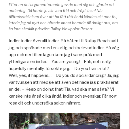
Efter en del argumenterande gav de med sig och gjorde ett
undantag. Då borde ju allt vara frid och fröjd. Icke! När
tillfredsställelsen över att ha fått rätt ändå kändes allt mer fel,
letade jag på nytt och hittade annat boende till rimligt pris, om
än inte särskilt prisvärt: Railay Viewpoint Resort.
Indier, indier överallt indier. På båten till Railay Beach satt
jag och språkade med en artig och belevad indier. På väg
upp och ner till en lagun kom jag i samspråk med
ytterligare en indier. – You are young! – Ehh, not really,
hopefully mentally, försökte jag. – Do you train a lot? –
Well, yes, it happens… – Do you do social dancing? Ja, jag
var tvungen att medge att även det hade jag praktiserat
en del. – Keep on doing that! Tja, vad ska man säga? Vi
kanske inte är så olika ändå, indier och svenskar. Får nog
resa dit och undersöka saken närmre.