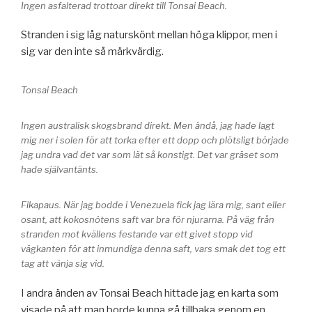
Ingen asfalterad trottoar direkt till Tonsai Beach.
Stranden i sig låg naturskönt mellan höga klippor, men i
sig var den inte så märkvärdig.
Tonsai Beach
Ingen australisk skogsbrand direkt. Men ändå, jag hade lagt
mig ner i solen för att torka efter ett dopp och plötsligt började
jag undra vad det var som lät så konstigt. Det var gräset som
hade självantänts.
Fikapaus. När jag bodde i Venezuela fick jag lära mig, sant eller
osant, att kokosnötens saft var bra för njurarna. På väg från
stranden mot kvällens festande var ett givet stopp vid
vägkanten för att inmundiga denna saft, vars smak det tog ett
tag att vänja sig vid.
I andra änden av Tonsai Beach hittade jag en karta som
visade på att man borde kunna gå tillbaka genom en