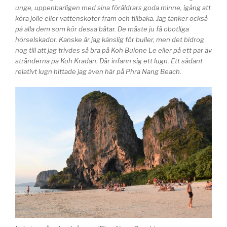
unge, uppenbarligen med sina föräldrars goda minne, igång att
köra jolle eller vattenskoter fram och tillbaka. Jag tänker också
på alla dem som kör dessa båtar. De måste ju få obotliga
hörselskador. Kanske är jag känslig för buller, men det bidrog
nog till att jag trivdes så bra på Koh Bulone Le eller på ett par av
stränderna på Koh Kradan. Där infann sig ett lugn. Ett sådant
relativt lugn hittade jag även här på Phra Nang Beach.