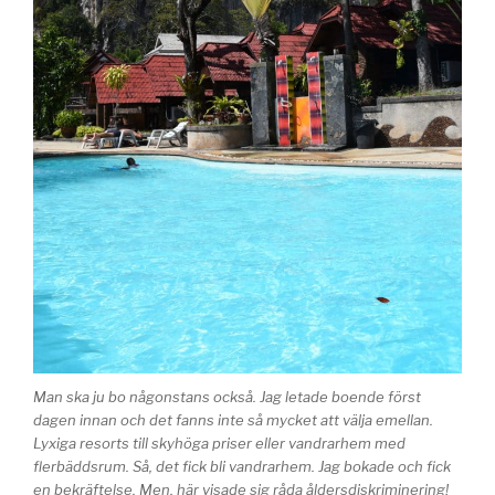
Man ska ju bo någonstans också. Jag letade boende först
dagen innan och det fanns inte så mycket att välja emellan.
Lyxiga resorts till skyhöga priser eller vandrarhem med
flerbäddsrum. Så, det fick bli vandrarhem. Jag bokade och fick
en bekräftelse. Men, här visade sig råda åldersdiskriminering!