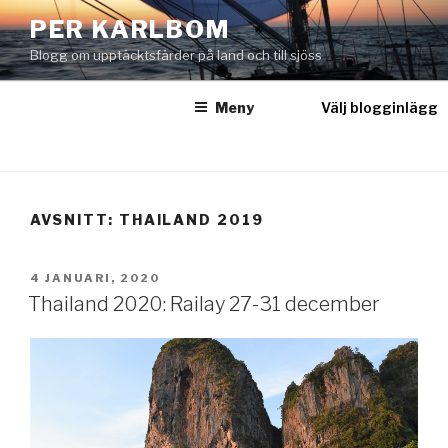
Hoppa
PER KARLBOM
till
Blogg om upptäcktsfärder på land och till sjöss
innehåll
Meny
Välj blogginlägg
AVSNITT:
THAILAND 2019
PUBLICERAT
4 JANUARI, 2020
Thailand 2020: Railay 27-31 december