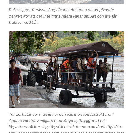
Railay ligger förvisso längs fastlandet, men de omgivande
bergen gör att det inte finns några vägar dit. Allt och alla får
fraktas med båt.
Tenderbåtar ser man ju här och var, men tendertraktorer?
Annars var det vanligare med långa flytbryggor ut dit
lågvattnet räckte. Jag såg sällan turister som använde flytväst.
Här var det thailändare som hade flytväst. Lär ju inte hjälpa mot