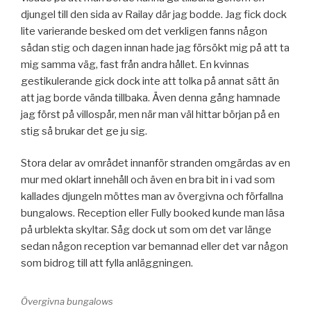
djungel till den sida av Railay där jag bodde. Jag fick dock
lite varierande besked om det verkligen fanns någon
sådan stig och dagen innan hade jag försökt mig på att ta
mig samma väg, fast från andra hållet. En kvinnas
gestikulerande gick dock inte att tolka på annat sätt än
att jag borde vända tillbaka. Även denna gång hamnade
jag först på villospår, men när man väl hittar början på en
stig så brukar det ge ju sig.
Stora delar av området innanför stranden omgärdas av en
mur med oklart innehåll och även en bra bit in i vad som
kallades djungeln möttes man av övergivna och förfallna
bungalows. Reception eller Fully booked kunde man läsa
på urblekta skyltar. Såg dock ut som om det var länge
sedan någon reception var bemannad eller det var någon
som bidrog till att fylla anläggningen.
Övergivna bungalows