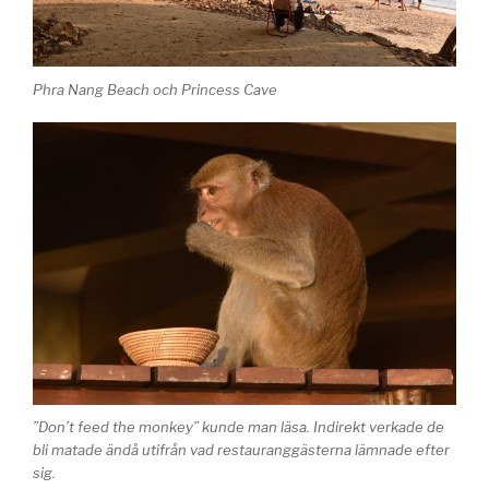
Phra Nang Beach och Princess Cave
”Don’t feed the monkey” kunde man läsa. Indirekt verkade de
bli matade ändå utifrån vad restauranggästerna lämnade efter
sig.