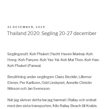
PUBLICERAT
31 DECEMBER, 2019
Thailand 2020: Segling 20-27 december
Seglingsrutt: Koh Phuket (Yacht Haven Marina)-Koh
Hong-Koh Panyee-Koh Yao Yai-Koh Mai Thon-Koh Hae-
Koh Phuket (Panwa)
Besättning under seglingen: Claes Becklin, Lillemor
Ehrner, Per Karlbom, Odd Lindqvist, Annelie Christin
Nilsson och Jan Svensson.
När jag skriver detta har jag hamnat i Railay och ordnat
med den sista transporten, från Railay Beach till Krabis