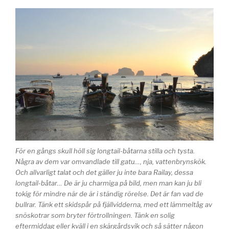
För en gångs skull höll sig longtail-båtarna stilla och tysta.
Några av dem var omvandlade till gatu…, nja, vattenbrynskök.
Och allvarligt talat och det gäller ju inte bara Railay, dessa
longtail-båtar… De är ju charmiga på bild, men man kan ju bli
tokig för mindre när de är i ständig rörelse. Det är fan vad de
bullrar. Tänk ett skidspår på fjällvidderna, med ett lämmeltåg av
snöskotrar som bryter förtrollningen. Tänk en solig
eftermiddag eller kväll i en skärgårdsvik och så sätter någon