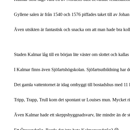
Gyllene salen är från 1540 och 1576 piffades taket till av Johan III
Även utsikten är fantastisk och snacka om att man hade bra ko
Staden Kalmar låg till en början lite väster om slottet och kalla
I Kalmar finns även Sjöfartshögskolan. Sjöfartsutbildning har 
Det gamla vattentornet är idag ombyggt till bostadshus med 11 läg
Tripp, Trapp, Trull kom det spontant ur Louises mun. Mycket ri
Även Kalmar hade ett skeppsbyggnadsvarv, lite mindre än de stor