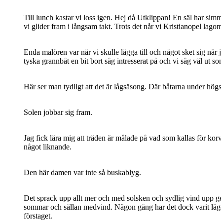
Till lunch kastar vi loss igen. Hej då Utklippan! En säl har simma
vi glider fram i långsam takt. Trots det når vi Kristianopel lag
Enda malören var när vi skulle lägga till och något sket sig när
tyska grannbåt en bit bort såg intresserat på och vi såg väl ut s
Här ser man tydligt att det är lågsäsong. Där båtarna under hög
Solen jobbar sig fram.
Jag fick lära mig att träden är målade på vad som kallas för korv
något liknande.
Den här damen var inte så buskablyg.
Det sprack upp allt mer och med solsken och sydlig vind upp genom
sommar och sällan medvind. Någon gång har det dock varit läge, me
förstaget.