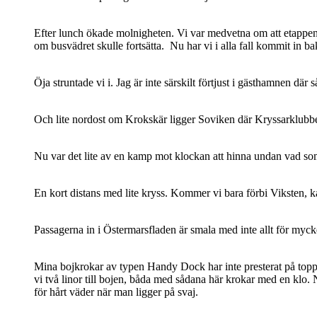
Efter lunch ökade molnigheten. Vi var medvetna om att etappen f
om busvädret skulle fortsätta. Nu har vi i alla fall kommit in b
Öja struntade vi i. Jag är inte särskilt förtjust i gästhamnen där s
Och lite nordost om Krokskär ligger Soviken där Kryssarklubben
Nu var det lite av en kamp mot klockan att hinna undan vad som
En kort distans med lite kryss. Kommer vi bara förbi Viksten, kan
Passagerna in i Östermarsfladen är smala med inte allt för myck
Mina bojkrokar av typen Handy Dock har inte presterat på topp i å
vi två linor till bojen, båda med sådana här krokar med en klo.
för hårt väder när man ligger på svaj.