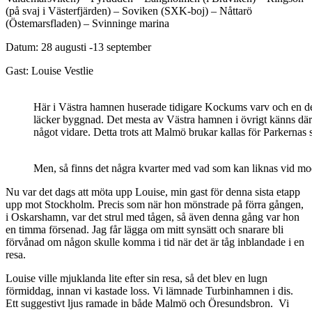
(på svaj i Västerfjärden) – Soviken (SXK-boj) – Nåttarö
(Östemarsfladen) – Svinninge marina
Datum: 28 augusti -13 september
Gast: Louise Vestlie
Här i Västra hamnen huserade tidigare Kockums varv och en del 
läcker byggnad. Det mesta av Västra hamnen i övrigt känns däremo
något vidare. Detta trots att Malmö brukar kallas för Parkernas
Men, så finns det några kvarter med vad som kan liknas vid mode
Nu var det dags att möta upp Louise, min gast för denna sista etapp
upp mot Stockholm. Precis som när hon mönstrade på förra gången,
i Oskarshamn, var det strul med tågen, så även denna gång var hon
en timma försenad. Jag får lägga om mitt synsätt och snarare bli
förvånad om någon skulle komma i tid när det är tåg inblandade i en
resa.
Louise ville mjuklanda lite efter sin resa, så det blev en lugn
förmiddag, innan vi kastade loss. Vi lämnade Turbinhamnen i dis.
Ett suggestivt ljus ramade in både Malmö och Öresundsbron. Vi