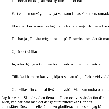
Det börjar bli dags att röra sig tillbaka mot båten.
Fast en liten omväg till. Ut på vad som kallas Flommen, områd
Flommen består även av laguner och strandängar där både kor oc
Det har jag fått lära mig, att status på Falsterbonäset, det får 
Oj, är det så illa?
Ja, solnedgången kan man fortfarande njuta av, men inte var det m
Tillbaka i hamnen kan vi glädja oss åt att något förblir vid vad d
Och vilken fin gammal livräddningsbåt. Man kan undra om inte li
Jag har varit i Skanör vid ett flertal tillfällen och visst är det fint där.
Men, vad har hänt med det där genuint pittoreska? Har den
atmosfären försvunnit eller är det en glorifierad minnesbild jag bär