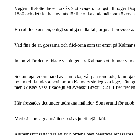
Vägen till slottet heter förstås Slottsvägen. Längst till höger 
1880 och det ska ha använts för lite olika ändamål: som överl
En roll för konsten, enligt somliga i alla fall, är ju att provo
Vad fina de är, gossarna och flickorna som tar emot på Kalmar s
Innan vi får den guidade visningen av Kalmar slott hinner vi me
Sedan togs vi om hand av Jannicka, vår passionerade, kunniga o
hon med. Jannicka berättar om Kalmars strategiska läge, nära gr
men Gustav Vasa fixade ju ett svenskt Brexit 1523. Efter frede
Här frossades det under utdragna måltider. Som grund för uppbyg
Med så storslagna måltider krävs ju ett rejält kök.
Kalmar slott sägs vara ett av Nordens bäst bevarade renässanssl