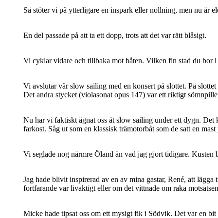
Så stöter vi på ytterligare en inspark eller nollning, men nu är e
En del passade på att ta ett dopp, trots att det var rätt blåsigt.
Vi cyklar vidare och tillbaka mot båten. Vilken fin stad du bor 
Vi avslutar vår slow sailing med en konsert på slottet. På slott
Det andra stycket (violasonat opus 147) var ett riktigt sömnpiller
Nu har vi faktiskt ägnat oss åt slow sailing under ett dygn. Det 
farkost. Såg ut som en klassisk trämotorbåt som de satt en mast p
Vi seglade nog närmre Öland än vad jag gjort tidigare. Kusten
Jag hade blivit inspirerad av en av mina gastar, René, att lägg
fortfarande var livaktigt eller om det vittnade om raka motsatsen 
Micke hade tipsat oss om ett mysigt fik i Södvik. Det var en bit