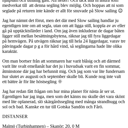
hjälpsam och uthållig gast. All heder! Och tack alla ni andra som
medverkat till att denna segling blev möjlig. Och hoppas att ni som
seglade på returen inte kände er allt för snuvade på Slow sailing 😉
Jag har nämnt det förut, men det där med Slow sailing handlar ju
egentligen inte om att segla, utan om att ligga still, koppla av av eller
gå på upptäcktsfärder i land. Om jag även inkluderar de dagar båten
ligger still mellan besättningsbytena, räknar jag till fyra liggedagar
på hemvägen. På utvägen räknar jag till hela 24 liggedagar, varav tre
påtvingade dagar p g a för hård vind, så seglingarna hade lite olika
karaktär.
Om man bortser från att sommaren har varit blåsig och att därmed
varit lite svalt emellanåt har det ju i huvudsak varit en fin sommar,
åtminstone där jag har befunnit mig. Och jag som var lite fundersam
hur slutet av augusti och september skulle bli. Kunde nog inte valt
ett bättre år för lite höstsegling
🌞
Jag har redan fått frågan om hur mina planer för nästa år ser ut.
Egentligen har jag inga, men som det känns nu skulle det vara skönt
med lite oplanerad, slö skärgårdssegling med många strandhugg och
sol och bad. Kanske en tur till Gotska Sandön och Fårö.
DISTANSER
Malmö (Turbinhamnen) – Skanör: 20, 0 M