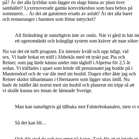
på? Är det alla lyxbilar som lägger en slags hinna av plast över
samhället? Lyxrenoverade gamla korsvirkeshus som bara bebos på
sommaren… Är det att gatstenen ersatts av asfalt? Är det alla barer
och restauranger i hamnen som förtar intrycket?
All förändring är naturligtvis inte av ondo. När vi gled in här
ett ogenomtänkt och krångligt system som kräver att man söker u
Nu var det ett tufft program. En intensiv kväll och upp tidigt, vid
sex. Vi hade bokat en träff i Abbekås med ett tyskt par, Pia och
Reiner, som jag lärde känna under min tågluff i Alperna för 2,5 år
sedan. Vi träffades i spaet som hörde till pensionatet jag bodde på i
Mauterndorf och de var där med sin husbil. Dagen efter åkte jag och
Reiner skidor tillsammans i Obertauern som ligger strax intill. Nu
hade de istället åkt norrut med sin husbil och planerat sin tripp så att
vi skulle kunna ses innan de lämnade Sverige.
Man kan naturligtvis gå tillbaka mot Falsterbokanalen, men vi v
Så det kan bli…
Och där stod de och tog emot på kajen. Tack för att ni letade er 