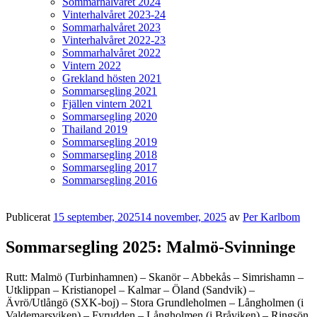
Sommarhalvåret 2024
Vinterhalvåret 2023-24
Sommarhalvåret 2023
Vinterhalvåret 2022-23
Sommarhalvåret 2022
Vintern 2022
Grekland hösten 2021
Sommarsegling 2021
Fjällen vintern 2021
Sommarsegling 2020
Thailand 2019
Sommarsegling 2019
Sommarsegling 2018
Sommarsegling 2017
Sommarsegling 2016
Publicerat
15 september, 2025
14 november, 2025
av
Per Karlbom
Sommarsegling 2025: Malmö-Svinninge
Rutt: Malmö (Turbinhamnen) – Skanör – Abbekås – Simrishamn –
Utklippan – Kristianopel – Kalmar – Öland (Sandvik) –
Ävrö/Utlångö (SXK-boj) – Stora Grundleholmen – Långholmen (i
Valdemarsviken) – Fyrudden – Långholmen (i Bråviken) – Ringsön