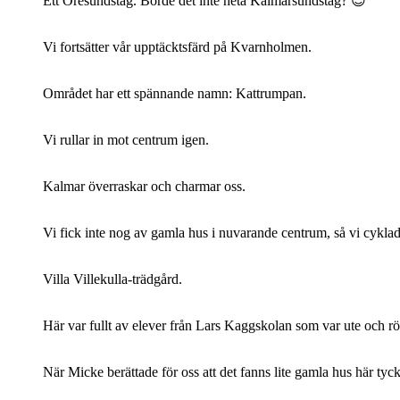
Ett Öresundståg. Borde det inte heta Kalmarsundståg? 😉
Vi fortsätter vår upptäcktsfärd på Kvarnholmen.
Området har ett spännande namn: Kattrumpan.
Vi rullar in mot centrum igen.
Kalmar överraskar och charmar oss.
Vi fick inte nog av gamla hus i nuvarande centrum, så vi cykla
Villa Villekulla-trädgård.
Här var fullt av elever från Lars Kaggskolan som var ute och rör
När Micke berättade för oss att det fanns lite gamla hus här tyck