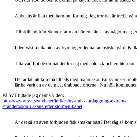
Abbekås är lika med harmoni för mig. Jag tror det är tredje gång
Till skillnad från Skanör får man här en känsla av något mer ge
I den västra utkanten av byn ligger denna fantastiska gård. Kall
Titta vad fint de ordnat det för sig med soldäck och en liten fin 
Det är lätt att komma till tals med människor. En kvinna vi mö
lär ha varit en av de mest drabbade orterna. Nu höll kommunen 
På SvT hittade jag denna video:
https://www.svt.se/nyheter/inrikes/ny-unik-kartlaggning-extrem-
stranderosion-i-skane-efter-stormen-babet
Är det så att även förbjuden fisk smakar bäst? Det såg så komiskt