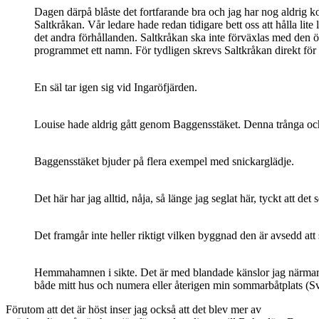
Dagen därpå blåste det fortfarande bra och jag har nog aldrig ko
Saltkråkan. Vår ledare hade redan tidigare bett oss att hålla li
det andra förhållanden. Saltkråkan ska inte förväxlas med den ö
programmet ett namn. För tydligen skrevs Saltkråkan direkt för 
En säl tar igen sig vid Ingaröfjärden.
Louise hade aldrig gått genom Baggensstäket. Denna trånga och id
Baggensstäket bjuder på flera exempel med snickarglädje.
Det här har jag alltid, nåja, så länge jag seglat här, tyckt att de
Det framgår inte heller riktigt vilken byggnad den är avsedd att 
Hemmahamnen i sikte. Det är med blandade känslor jag närmar mig 
både mitt hus och numera eller återigen min sommarbåtplats (S
Förutom att det är höst inser jag också att det blev mer av