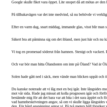
Google skulle fiket vara öppet. Lite snopet då att mötas av den 
På tillbakavägen var det inte medvind, så nu behövde vi verklige
Efter en varm dag, snart middag, immande glas, visst blir man 
Säkert bra att påminna sig om det ibland, men just här och nu
Vi tog en promenad söderut från hamnen. Stenigt och vackert.
Och var bör man hitta Ölandssten om inte på Öland? Vad är Ölan
Solen hade gått ned i säck, men vände man blicken uppåt och öst
Du kanske noterade att vi låg mot en boj igår. Inte långsides m
mot vår sida. Hade jag missat att kolla prognosen igår och för
bestämde mig för att det bara var att bita i det sura äpplet och 
vad hamnbeskrivningen angav, så om vi skulle ligga långsides vil
den. För hård anspänning antog vi. På två meters håll försöker 