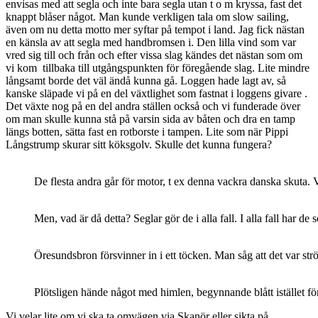
envisas med att segla och inte bara segla utan t o m kryssa, fast det
knappt blåser något. Man kunde verkligen tala om slow sailing,
även om nu detta motto mer syftar på tempot i land. Jag fick nästan
en känsla av att segla med handbromsen i. Den lilla vind som var
vred sig till och från och efter vissa slag kändes det nästan som om
vi kom tillbaka till utgångspunkten för föregående slag. Lite mindre
långsamt borde det väl ändå kunna gå. Loggen hade lagt av, så
kanske släpade vi på en del växtlighet som fastnat i loggens givare .
Det växte nog på en del andra ställen också och vi funderade över
om man skulle kunna stå på varsin sida av båten och dra en tamp
längs botten, sätta fast en rotborste i tampen. Lite som när Pippi
Långstrump skurar sitt köksgolv. Skulle det kunna fungera?
De flesta andra går för motor, t ex denna vackra danska skuta. V
Men, vad är då detta? Seglar gör de i alla fall. I alla fall har d
Öresundsbron försvinner in i ett töcken. Man såg att det var str
Plötsligen hände något med himlen, begynnande blått istället fö
Vi velar lite om vi ska ta omvägen via Skanör eller sikta på