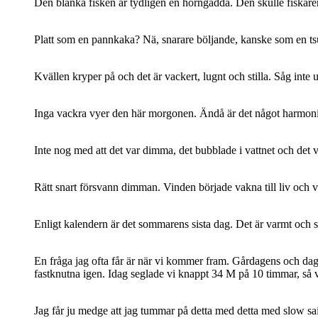
Den blanka fisken är tydligen en horngädda. Den skulle fiskaren l
Platt som en pannkaka? Nä, snarare böljande, kanske som en t
Kvällen kryper på och det är vackert, lugnt och stilla. Såg inte u
Inga vackra vyer den här morgonen. Ändå är det något harmo
Inte nog med att det var dimma, det bubblade i vattnet och det v
Rätt snart försvann dimman. Vinden började vakna till liv och v
Enligt kalendern är det sommarens sista dag. Det är varmt och s
En fråga jag ofta får är när vi kommer fram. Gårdagens och dagens
fastknutna igen. Idag seglade vi knappt 34 M på 10 timmar, så v
Jag får ju medge att jag tummar på detta med detta med slow sailin