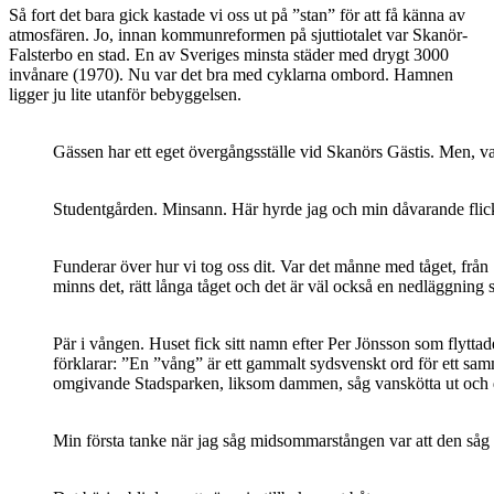
Så fort det bara gick kastade vi oss ut på ”stan” för att få känna av
atmosfären. Jo, innan kommunreformen på sjuttiotalet var Skanör-
Falsterbo en stad. En av Sveriges minsta städer med drygt 3000
invånare (1970). Nu var det bra med cyklarna ombord. Hamnen
ligger ju lite utanför bebyggelsen.
Gässen har ett eget övergångsställe vid Skanörs Gästis. Men, var
Studentgården. Minsann. Här hyrde jag och min dåvarande flickvän
Funderar över hur vi tog oss dit. Var det månne med tåget, från
minns det, rätt långa tåget och det är väl också en nedläggning
Pär i vången. Huset fick sitt namn efter Per Jönsson som flyttad
förklarar: ”En ”vång” är ett gammalt sydsvenskt ord för ett sam
omgivande Stadsparken, liksom dammen, såg vanskötta ut och da
Min första tanke när jag såg midsommarstången var att den såg 