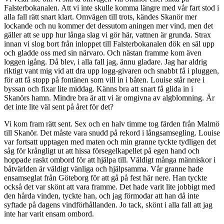
Falsterbokanalen. Att vi inte skulle komma längre med vår fart stod i
alla fall rätt snart klart. Omvägen till trots, kändes Skanör mer
lockande och nu kommer det dessutom aningen mer vind, men det
gäller att se upp hur långa slag vi gör här, vattnen är grunda. Strax
innan vi slog bort från inloppet till Falsterbokanalen dök en säl upp
och gladde oss med sin närvaro. Och nästan framme kom även
loggen igång. Då blev, i alla fall jag, ännu gladare. Jag har aldrig
riktigt vant mig vid att dra upp logg-givaren och snabbt få i pluggen,
för att få stopp på fontänen som vill in i båten. Louise står nere i
byssan och fixar lite middag. Känns bra att snart få glida in i
Skanörs hamn. Mindre bra är att vi är omgivna av algblomning. Är
det inte lite väl sent på året för det?
Vi kom fram rätt sent. Sex och en halv timme tog färden från Malmö
till Skanör. Det måste vara snudd på rekord i långsamsegling. Louise
var fortsatt upptagen med maten och min granne tyckte tydligen det
såg för krångligt ut att hissa försegelkapellet på egen hand och
hoppade raskt ombord för att hjälpa till. Väldigt många människor i
båtvärlden är väldigt vänliga och hjälpsamma. Vår granne hade
ensamseglat från Göteborg för att gå på fest här nere. Han tyckte
också det var skönt att vara framme. Det hade varit lite jobbigt med
den hårda vinden, tyckte han, och jag förmodar att han då inte
syftade på dagens vindförhållanden. Jo tack, skönt i alla fall att jag
inte har varit ensam ombord.