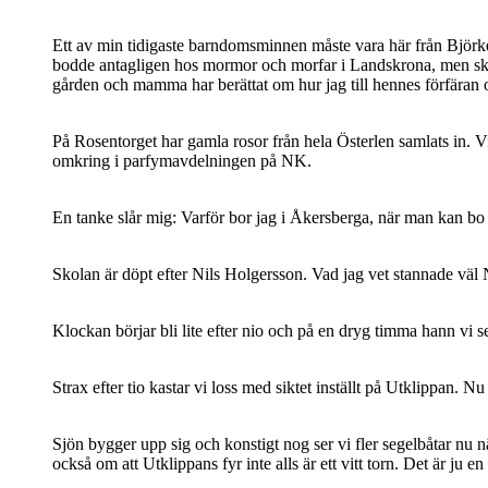
Ett av min tidigaste barndomsminnen måste vara här från Björkeg
bodde antagligen hos mormor och morfar i Landskrona, men skulle
gården och mamma har berättat om hur jag till hennes förfäran o
På Rosentorget har gamla rosor från hela Österlen samlats in. Vis
omkring i parfymavdelningen på NK.
En tanke slår mig: Varför bor jag i Åkersberga, när man kan bo
Skolan är döpt efter Nils Holgersson. Vad jag vet stannade väl 
Klockan börjar bli lite efter nio och på en dryg timma hann vi se
Strax efter tio kastar vi loss med siktet inställt på Utklippan. 
Sjön bygger upp sig och konstigt nog ser vi fler segelbåtar nu n
också om att Utklippans fyr inte alls är ett vitt torn. Det är ju 