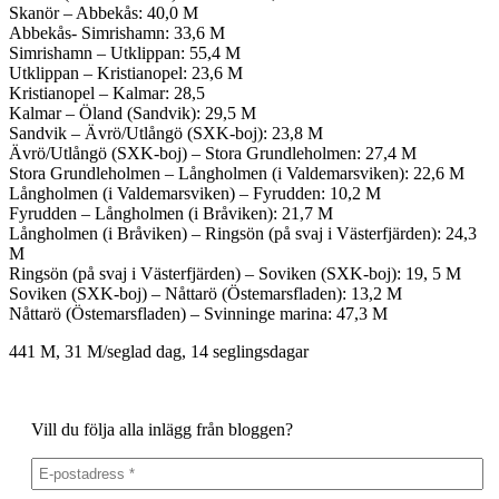
Skanör – Abbekås: 40,0 M
Abbekås- Simrishamn: 33,6 M
Simrishamn – Utklippan: 55,4 M
Utklippan – Kristianopel: 23,6 M
Kristianopel – Kalmar: 28,5
Kalmar – Öland (Sandvik): 29,5 M
Sandvik – Ävrö/Utlångö (SXK-boj): 23,8 M
Ävrö/Utlångö (SXK-boj) – Stora Grundleholmen: 27,4 M
Stora Grundleholmen – Långholmen (i Valdemarsviken): 22,6 M
Långholmen (i Valdemarsviken) – Fyrudden: 10,2 M
Fyrudden – Långholmen (i Bråviken): 21,7 M
Långholmen (i Bråviken) – Ringsön (på svaj i Västerfjärden): 24,3
M
Ringsön (på svaj i Västerfjärden) – Soviken (SXK-boj): 19, 5 M
Soviken (SXK-boj) – Nåttarö (Östemarsfladen): 13,2 M
Nåttarö (Östemarsfladen) – Svinninge marina: 47,3 M
441 M, 31 M/seglad dag, 14 seglingsdagar
Vill du följa alla inlägg från bloggen?