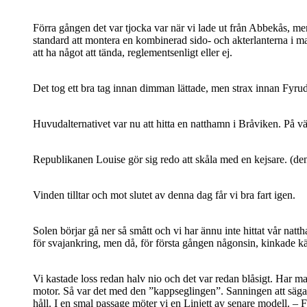
Förra gången det var tjocka var när vi lade ut från Abbekås, men
standard att montera en kombinerad sido- och akterlanterna i mas
att ha något att tända, reglementsenligt eller ej.
Det tog ett bra tag innan dimman lättade, men strax innan Fyrud
Huvudalternativet var nu att hitta en natthamn i Bråviken. På
Republikanen Louise gör sig redo att skåla med en kejsare. (de
Vinden tilltar och mot slutet av denna dag får vi bra fart igen.
Solen börjar gå ner så smått och vi har ännu inte hittat vår natt
för svajankring, men då, för första gången någonsin, kinkade kät
Vi kastade loss redan halv nio och det var redan blåsigt. Har m
motor. Så var det med den ”kappseglingen”. Sanningen att säga så
håll. I en smal passage möter vi en Linjett av senare modell. – F