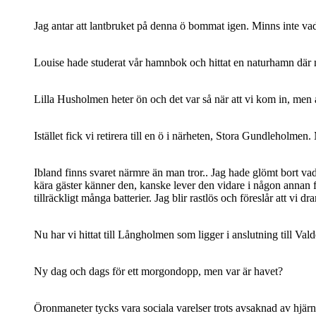
Jag antar att lantbruket på denna ö bommat igen. Minns inte vad 
Louise hade studerat vår hamnbok och hittat en naturhamn där ma
Lilla Husholmen heter ön och det var så när att vi kom in, men a
Istället fick vi retirera till en ö i närheten, Stora Gundleholmen
Ibland finns svaret närmre än man tror.. Jag hade glömt bort v
kära gäster känner den, kanske lever den vidare i någon annan f
tillräckligt många batterier. Jag blir rastlös och föreslår att 
Nu har vi hittat till Långholmen som ligger i anslutning till Va
Ny dag och dags för ett morgondopp, men var är havet?
Öronmaneter tycks vara sociala varelser trots avsaknad av hjärn