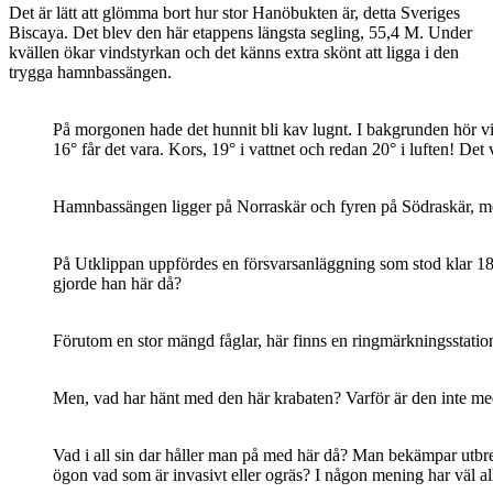
Det är lätt att glömma bort hur stor Hanöbukten är, detta Sveriges
Biscaya. Det blev den här etappens längsta segling, 55,4 M. Under
kvällen ökar vindstyrkan och det känns extra skönt att ligga i den
trygga hamnbassängen.
På morgonen hade det hunnit bli kav lugnt. I bakgrunden hör vi s
16° får det vara. Kors, 19° i vattnet och redan 20° i luften! D
Hamnbassängen ligger på Norraskär och fyren på Södraskär, men
På Utklippan uppfördes en försvarsanläggning som stod klar 184
gjorde han här då?
Förutom en stor mängd fåglar, här finns en ringmärkningsstation,
Men, vad har hänt med den här krabaten? Varför är den inte med s
Vad i all sin dar håller man på med här då? Man bekämpar utbred
ögon vad som är invasivt eller ogräs? I någon mening har väl al