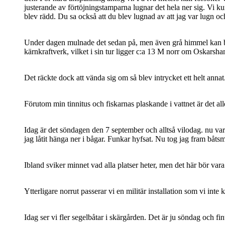
justerande av förtöjningstamparna lugnar det hela ner sig. Vi ku
blev rädd. Du sa också att du blev lugnad av att jag var lugn o
Under dagen mulnade det sedan på, men även grå himmel kan bjud
kärnkraftverk, vilket i sin tur ligger c:a 13 M norr om Oskarsha
Det räckte dock att vända sig om så blev intrycket ett helt annat
Förutom min tinnitus och fiskarnas plaskande i vattnet är det all
Idag är det söndagen den 7 september och alltså vilodag. nu var 
jag låtit hänga ner i bågar. Funkar hyfsat. Nu tog jag fram båts
Ibland sviker minnet vad alla platser heter, men det här bör var
Ytterligare norrut passerar vi en militär installation som vi in
Idag ser vi fler segelbåtar i skärgården. Det är ju söndag och fint 