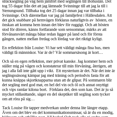
sträcksegling på väg hem jämfört med seglingen till Bohuslän. Det
tog 55 dagar från det att jag lämnade Svinninge till att jag la till i
Stenungsund. Tillbaka tog det 25 dagar innan jag var tillbaka i
Svinninge. Och däremellan var jag på familjefest i Hällesdalen. Att
det gick snabbare på hemvägen förklaras naturligtvis av hösten, en
önskan att komma hem innan det blev för ruggigt. Och att hösten
stod för dörren, känns fortfarande som sensommar, märks av att
förvånansvärt många båtar redan ligger på land och för första
gången, natten mellan fredag och lördag var det riktigt kyligt.
En reflektion från Louise: Vi har sett väldigt många fina hus, men
väldigt få människor. Var är de? Vår sommarsäsong är kort…
Och så en egen reflektion, mer privat kanske. Jag kommer hem och
ställer mig på vågen och konstaterar till min förvåning, återigen, att
jag i alla fall inte gått upp i vikt. Ett mysterium är det. När det inte är
seglingssäsong kämpar jag med träning och periodvis fasta för att
kunna knäppa skjortknapparna utan att de glipar. På sommaren blir
det segling med god mat, en hel del vin och öl och annat onyttigt
och vips ramlar kilona bort. Förklara det, den som kan. Det är ju så
mycket stillasittande, säger en del skeptiker till segling som tycker
om att röra på sig…
Tack Louise för tapper medverkan under denna lite längre etapp.
Även om det blev en del kommunikationsmissar, så är du en modig,