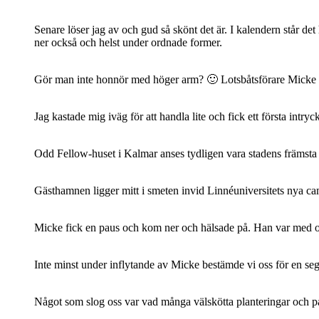
Senare löser jag av och gud så skönt det är. I kalendern står d
ner också och helst under ordnade former.
Gör man inte honnör med höger arm? 🙂 Lotsbåtsförare Micke möter 
Jag kastade mig iväg för att handla lite och fick ett första intryc
Odd Fellow-huset i Kalmar anses tydligen vara stadens främsta e
Gästhamnen ligger mitt i smeten invid Linnéuniversitets nya camp
Micke fick en paus och kom ner och hälsade på. Han var med och
Inte minst under inflytande av Micke bestämde vi oss för en segl
Något som slog oss var vad många välskötta planteringar och pa